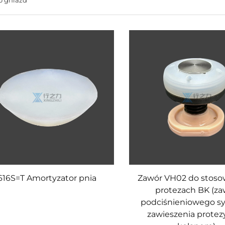
616S=T Amortyzator pnia
Zawór VH02 do stoso
protezach BK (za
podciśnieniowego s
zawieszenia protez