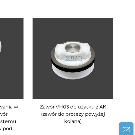
wania w
Zawór VH03 do użytku z AK
wór
(zawór do protezy powyżej
ystemu
kolana)
y pod