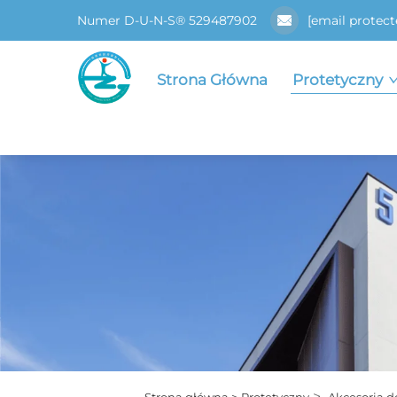
Numer D-U-N-S® 529487902
[email protect
Strona Główna
Protetyczny
>
Strona główna >
Protetyczny
Akcesoria d