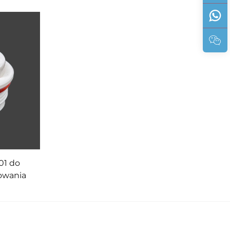
01 do
owania