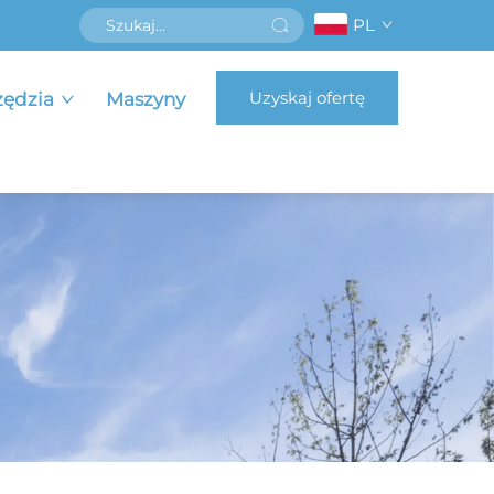
PL
Uzyskaj ofertę
zędzia
Maszyny