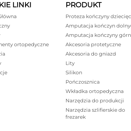
IE LINKI
PRODUKT
Główna
Proteza kończyny dziecięc
czny
Amputacja kończyn dolny
ł
Amputacja kończyny górn
enty ortopedyczne
Akcesoria protetyczne
ia
Akcesoria do gniazd
y
Lity
cje
Silikon
Pończosznica
Wkładka ortopedyczna
Narzędzia do produkcji
Narzędzia szlifierskie do
frezarek