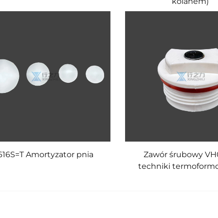
kolanem)
616S=T Amortyzator pnia
Zawór śrubowy VH
techniki termoform