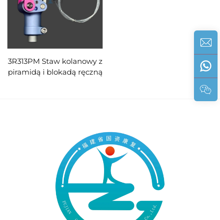
3R313PM Staw kolanowy z
piramidą i blokadą ręczną