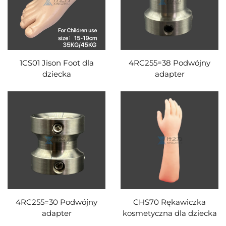
1CS01 Jison Foot dla
4RC255=38 Podwójny
dziecka
adapter
4RC255=30 Podwójny
CHS70 Rękawiczka
adapter
kosmetyczna dla dziecka