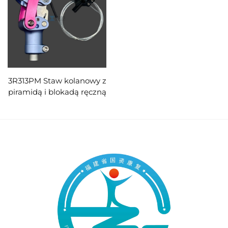
3R313PM Staw kolanowy z
piramidą i blokadą ręczną