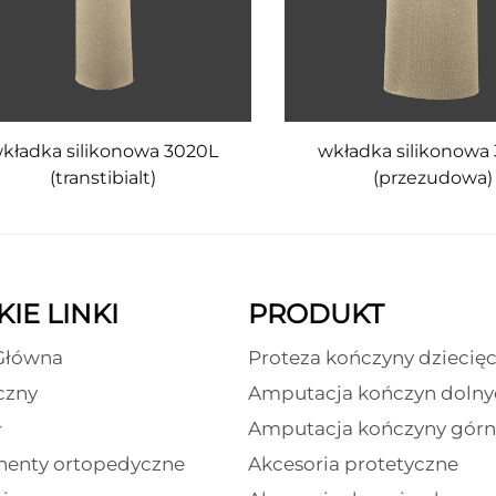
kładka silikonowa 3020L
wkładka silikonowa
(transtibialt)
(przezudowa)
IE LINKI
PRODUKT
Główna
Proteza kończyny dziecięc
czny
Amputacja kończyn dolny
ł
Amputacja kończyny górn
enty ortopedyczne
Akcesoria protetyczne