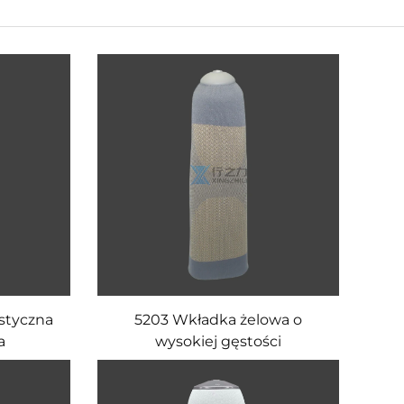
styczna
5203 Wkładka żelowa o
a
wysokiej gęstości