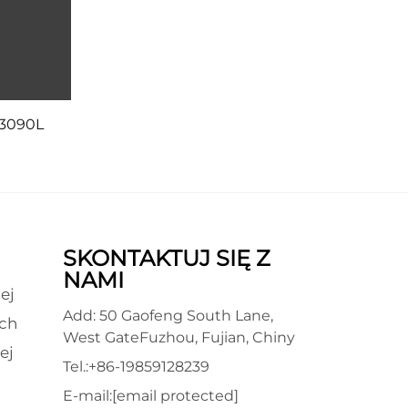
 3090L
SKONTAKTUJ SIĘ Z
NAMI
ej
Add: 50 Gaofeng South Lane,
ch
West GateFuzhou, Fujian, Chiny
ej
Tel.:
+86-19859128239
E-mail:
[email protected]