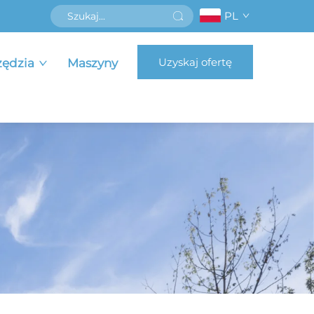
PL
Uzyskaj ofertę
zędzia
Maszyny