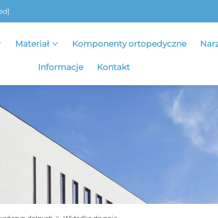
ed]
Materiał
Komponenty ortopedyczne
Nar
Informacje
Kontakt
>
kończyn dolnych
Wkładka do pnia