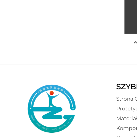
w
SZYBK
Strona 
Protety
Materia
Kompon