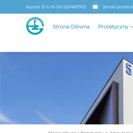
Numer D-U-N-S® 529487902
[email protect
Strona Główna
Protetyczny
>
Strona główna >
Protetyczny
Amputacja 