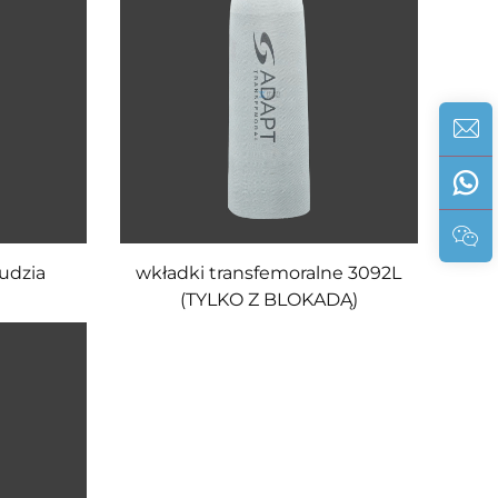
udzia
wkładki transfemoralne 3092L
(TYLKO Z BLOKADĄ)