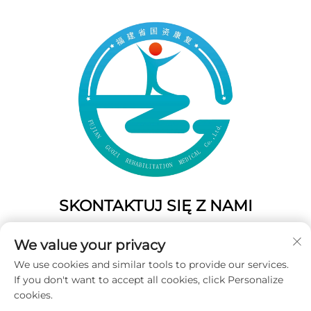
SKONTAKTUJ SIĘ Z NAMI
Add: 50 Gaofeng South Lane, West GateFuzhou, Fujian,
We value your privacy
Chiny
We use cookies and similar tools to provide our services.
Tel.:
+86-19859128239
If you don't want to accept all cookies, click Personalize
E-mail:
[email protected]
cookies.