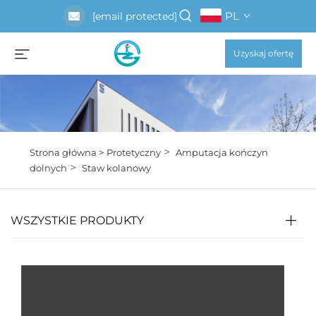
PL
[email protected]
Uzyskaj ofertę
>
Strona główna >
Protetyczny
Amputacja kończyn
>
dolnych
Staw kolanowy
WSZYSTKIE PRODUKTY