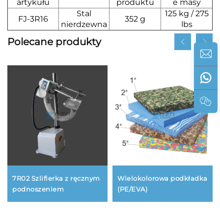
artykułu
produktu
e masy
Stal
125 kg / 275
FJ-3R16
352 g
nierdzewna
lbs
Polecane produkty
7R02 Szlifierka z ręcznym
Wielokolorowa podkładka
podnoszeniem
(PE/EVA)