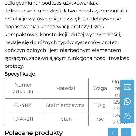
odkręcaniu rur podczas użytkowania, a
jednocześnie umożliwia łatwe montaż, demontaż i
regulację wyrównania, co zwiększa efektywność
dopasowania i konserwacji protezy. Dzięki
kompaktowej konstrukcji i dużej wytrzymałości,
nadaje się do różnych typów systemów protez
kończyn dolnych i jest niezbędnym elementem
łączącym, zapewniającym funkcjonalność i trwałość
protezy.
Specyfikacje:
Ogranic
Numer
Materiał
Waga
zenie
artykułu
masy
125 kg /
FJ-4R21
Stal nierdzewna
110 g
275 Ibs
125 kg /
FJ-4R21T
Tytan
73g
275 Ibs
Polecane produkty