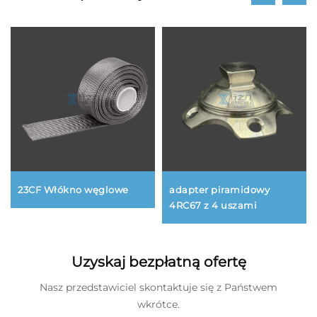
23CF Włókno węglowe
adapter piramidowy
4RC67 z 4 uszami
Uzyskaj bezpłatną ofertę
Nasz przedstawiciel skontaktuje się z Państwem
wkrótce.