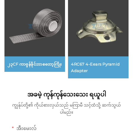
၂၃CF ကာဗွန်ဖိုင်ဘာစတော့ကြိုး
4RC67 4-Eears Pyramid
Adapter
အခမဲ့ ကုန်ကုန်သေးသေး ရယူပါ
ကျွန်ုပ်တို့၏ ကိုယ်စားလှယ်သည် မကြာမီ သင့်ထံသို့ ဆက်သွယ်
ပါမည်။
အီးမေးလ်