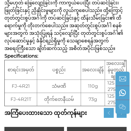
သို့မဟုတ် ဖြေလျော့ခြင်းကို ကာကွယ်ပေးပြီး တပ်ဆင်ခြင်း၊
ဖြုတ်ခြင်းနှင့် ညှိနှိုင်းမှုများကို လွယ်ကူစေပါသည်။ ထို့ကြောင့်
တုတ်တွင်းစွပ်အင်္ဂါကို တပ်ဆင်ခြင်းနှင့် ထိန်းသိမ်းခြင်း၏ ထိ
ရောက်မှုကို တိုးတက်စေပါသည်။ အဆုတ်တွင်းစွပ်အင်္ဂါ စနစ်
များအတွက် အသုံးပြုရန် သင့်လျော်ပြီး တုတ်တွင်းစွပ်အင်္ဂါ၏
လုပ်ဆောင်မှုနှင့် ခံနိုင်ရည်ရှိမှုကို သေချာစေရန်အတွက်
အရေးကြီးသော ချိတ်ဆက်သည့် အစိတ်အပိုင်းဖြစ်သည်။
Specifications:
အလေးချိ
စာရင်းအမှတ်
ပစ္စည်း
အလေးချိန်
န်မူတည်
ချက်
125 kg /
FJ-4R21
သံမဏိ
110g
275 Ibs
125 kg /
FJ-4R21T
တိုက်တေနီယမ်
73g
275 Ibs
အကြံပေးထားသော ထုတ်ကုန်များ