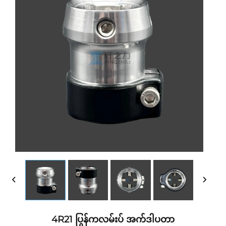
4R21 ပြွန်ကလမ်းပ် အက်ဒါပတာ