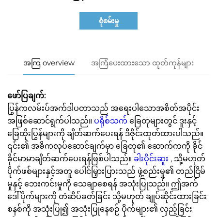
စုံစမ်းမှု
အကြ overview
အကြံပေးထားသော ထုတ်ကုန်များ
ဖော်ပြချက်:
ပြွန်ကလမ်းပ်အက်ဒါပတာသည် အရေးပါသောအစိတ်အပိုင်း
အဖြစ်ဆောင်ရွက်ပါသည်။
ပရိုစ်သက်
ခြေတုများတွင် ဒူးနှင့်
ခြေထိုးပြွန်များကို ချိတ်ဆက်ပေးရန် ဒီဇိုင်းထုတ်ထားပါသည်။
၎င်း၏ အဓိကလုပ်ဆောင်ချက်မှာ ခြေတု၏ ဆောက်ကကို ခိုင်
ခိုင်မာမာချိတ်ဆက်ပေးရန်ဖြစ်ပါသည်။
ခါးပိုင်းဆူး
, သို့မဟုတ်
ပိုက်ဖစ်များနှင့်အတူ ပေါင်မြှားပြားသည် ဖွဲ့စည်းမှု၏ တည်ငြိမ်
မှုနှင့် ဘေးကင်းမှုကို သေချာစေရန် အသုံးပြုသည်။ ဤအက်
ဒေါ်ပိုက်များကို တံဆိပ်ခတ်ခြင်း သို့မဟုတ် ချုပ်ဆိုင်းထားခြင်း
စနစ်ကို အသုံးပြု၍ အသုံးပြုနေစဉ် ပိုက်များ၏ လှည့်ခြင်း