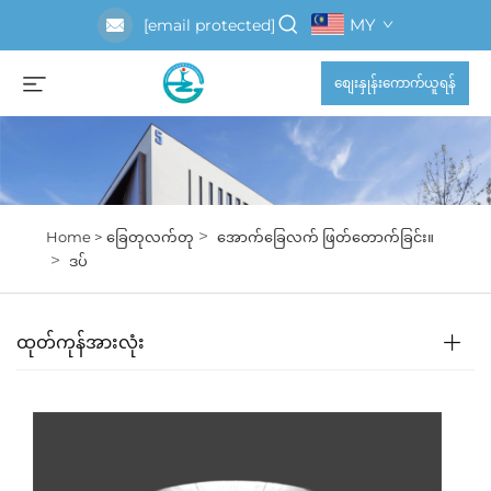
MY
[email protected]
စျေးနှုန်းကောက်ယူရန်
>
Home >
ခြေတုလက်တု
အောက်ခြေလက် ဖြတ်တောက်ခြင်း။
>
ဒပ်
ထုတ်ကုန်အားလုံး