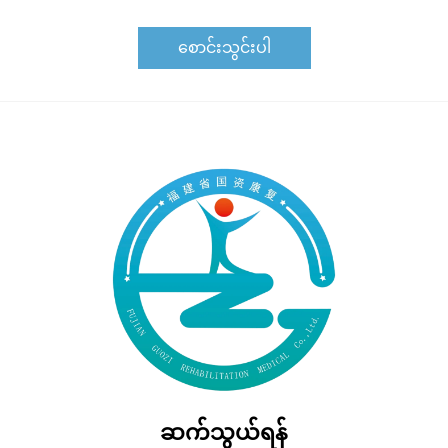
စောင်းသွင်းပါ
ဆက်သွယ်ရန်