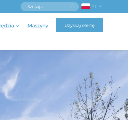
PL
Uzyskaj ofertę
zędzia
Maszyny