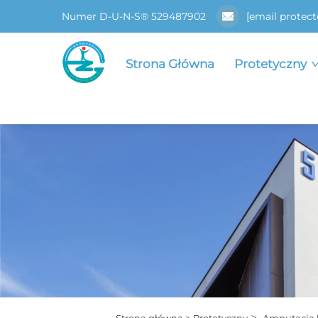
Numer D-U-N-S® 529487902
[email protect
Strona Główna
Protetyczny
>
Strona główna >
Protetyczny
Amputacja 