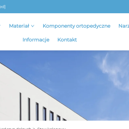
ed]
Materiał
Komponenty ortopedyczne
Nar
Informacje
Kontakt
>
kończyn dolnych
Staw kolanowy