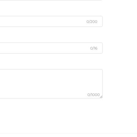
0/200
0/16
0/1000