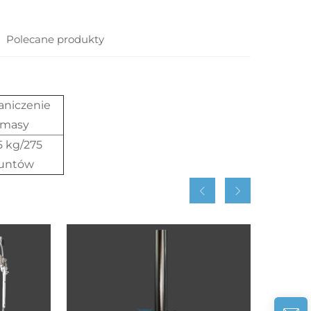
Polecane produkty
aniczenie
masy
5 kg/275
funtów