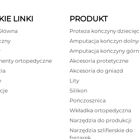
IE LINKI
PRODUKT
Główna
Proteza kończyny dziecięc
czny
Amputacja kończyn dolny
ł
Amputacja kończyny górn
enty ortopedyczne
Akcesoria protetyczne
ia
Akcesoria do gniazd
y
Lity
cje
Silikon
Pończosznica
Wkładka ortopedyczna
Narzędzia do produkcji
Narzędzia szlifierskie do
frezarek