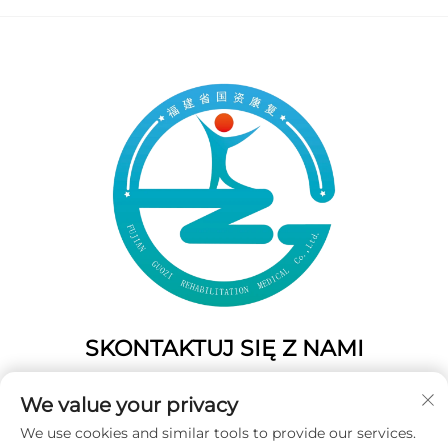
SKONTAKTUJ SIĘ Z NAMI
Add: 50 Gaofeng South Lane, West GateFuzhou, Fujian,
We value your privacy
Chiny
We use cookies and similar tools to provide our services.
Tel.:
+86-19859128239