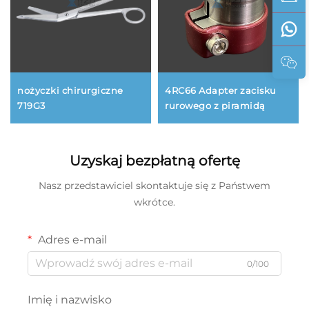
nożyczki chirurgiczne
4RC66 Adapter zacisku
719G3
rurowego z piramidą
Uzyskaj bezpłatną ofertę
Nasz przedstawiciel skontaktuje się z Państwem
wkrótce.
Adres e-mail
0/100
Imię i nazwisko