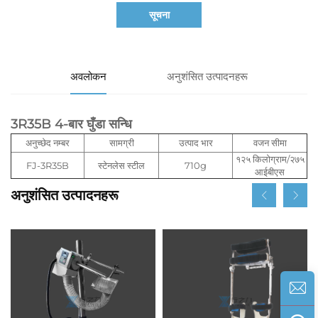
सूचना
अवलोकन
अनुशंसित उत्पादनहरू
3R35B 4-बार घुँडा सन्धि
अनुच्छेद नम्बर
सामग्री
उत्पाद भार
वजन सीमा
१२५ किलोग्राम/२७५
FJ-3R35B
स्टेनलेस स्टील
710g
आईबीएस
अनुशंसित उत्पादनहरू