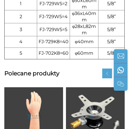
φ50xL60m
1
FJ-729W5=2
5/8”
m
φ36xL40m
2
FJ-729W5=4
5/8”
m
φ28xL82m
3
FJ-729W5=5
5/8”
m
4
FJ-729K8=40
φ40mm
5/8”
5
FJ-702K8=60
φ60mm
5/8”
Polecane produkty