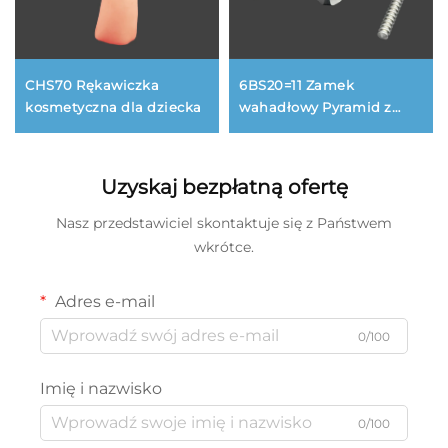
CHS70 Rękawiczka
6BS20=11 Zamek
kosmetyczna dla dziecka
wahadłowy Pyramid z
dużymi 4 uszami
Uzyskaj bezpłatną ofertę
Nasz przedstawiciel skontaktuje się z Państwem
wkrótce.
Adres e-mail
0/100
Imię i nazwisko
0/100