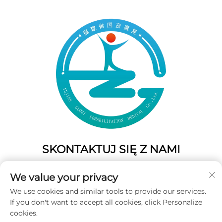
SKONTAKTUJ SIĘ Z NAMI
Add: 50 Gaofeng South Lane, West GateFuzhou, Fujian,
We value your privacy
Chiny
We use cookies and similar tools to provide our services.
Tel.:
+86-19859128239
If you don't want to accept all cookies, click Personalize
E-mail:
[email protected]
cookies.