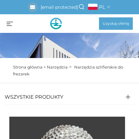
PL
[email protected]
Uzyskaj ofertę
>
Strona główna >
Narzędzia
Narzędzia szlifierskie do
frezarek
WSZYSTKIE PRODUKTY