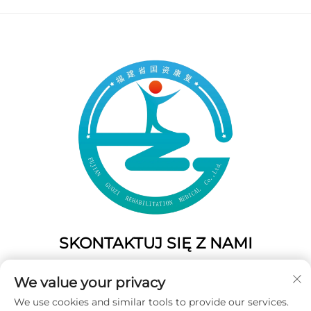
SKONTAKTUJ SIĘ Z NAMI
Add: 50 Gaofeng South Lane, West GateFuzhou, Fujian,
We value your privacy
Chiny
We use cookies and similar tools to provide our services.
Tel.:
+86-19859128239