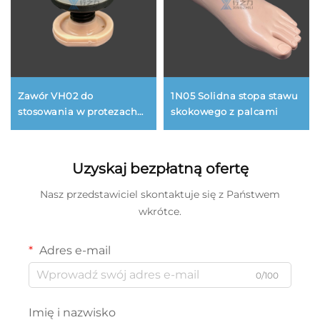
Zawór VH02 do
1N05 Solidna stopa stawu
stosowania w protezach
skokowego z palcami
BK (zawór
podciśnieniowego
systemu zawieszenia
Uzyskaj bezpłatną ofertę
protezy pod kolanem)
Nasz przedstawiciel skontaktuje się z Państwem
wkrótce.
Adres e-mail
0/100
Imię i nazwisko