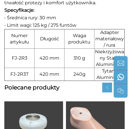
trwałość protezy i komfort użytkownika.
Specyfikacje:
• Średnica rury: 30 mm
• Limit wagi: 125 kg / 275 funtów
Adapter
Numer
Waga
Długość
materiałowy
artykułu
produktu
/ rura
Niekrzyżowa
FJ-2R3
420 mm
310 g
ny Stal \/
Aluminiowy
Tytan /
FJ-2R3T
420 mm
240g
Aluminium
Polecane produkty