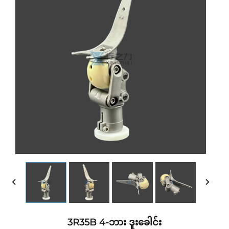
3R35B 4-ဘား ဒူးခေါင်း