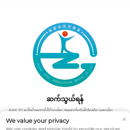
ဆက်သွယ်ရန်
Add: 50 ဂေါဖင်းတောင်ပိုင်းလမ်း၊ အနောက်တံခါးဖုံးချုံး၊ ဖျူဂျန်း၊
တရုတ်နိုင်ငံ
We value your privacy
ဖုန်း:
+86-19859128239
We use cookies and similar tools to provide our services.