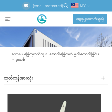
MY
[email protected]
စျေးနှုန်းကောက်ယူရန်
>
Home >
ခြေတုလက်တု
အောက်ခြေလက် ဖြတ်တောက်ခြင်း။
>
ဒူးဆစ်
ထုတ်ကုန်အားလုံး