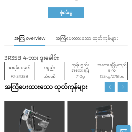
စုံစမ်းမှု
အကြ overview
အကြံပေးထားသော ထုတ်ကုန်များ
3R35B 4-ဘား ဒူးခေါင်း
ကုန်ပစ္စည်း
အလေးချိန်မူတည်
စာရင်းအမှတ်
ပစ္စည်း
အလေးချိန်
ချက်
FJ-3R35B
သံမဏိ
710g
125kg/275Ibs
အကြံပေးထားသော ထုတ်ကုန်များ