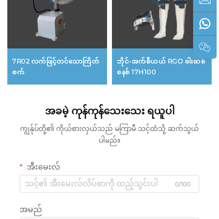
7R02 လက်ဖြင့်တင်သောကြိတ်
ဘိုင်-အက်စီယယ် RGO ခါးဆစ်
စက်
စနစ် 17H100
အခမဲ့ ကုန်ကုန်သေးသေး ရယူပါ
ကျွန်ုပ်တို့၏ ကိုယ်စားလှယ်သည် မကြာမီ သင့်ထံသို့ ဆက်သွယ်
ပါမည်။
အီးမေးလ်
0/100
အမည်