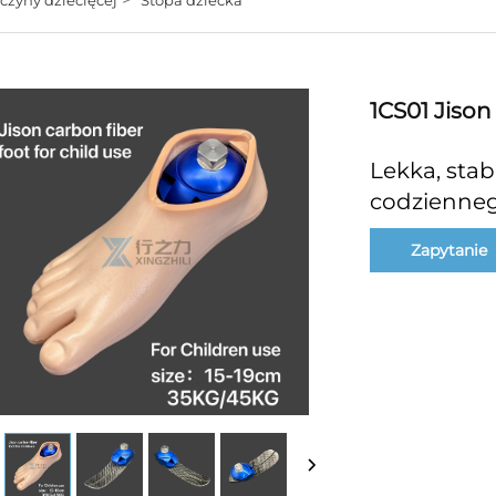
1CS01 Jison
Lekka, stab
codzienneg
Zapytanie