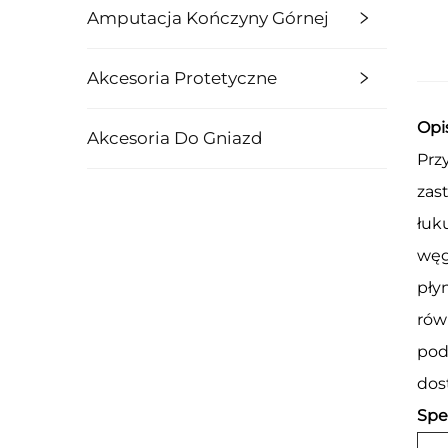
Amputacja Kończyny Górnej
Akcesoria Protetyczne
Opi
Akcesoria Do Gniazd
Prz
zas
łuk
węg
pły
rów
pod
dos
Spe