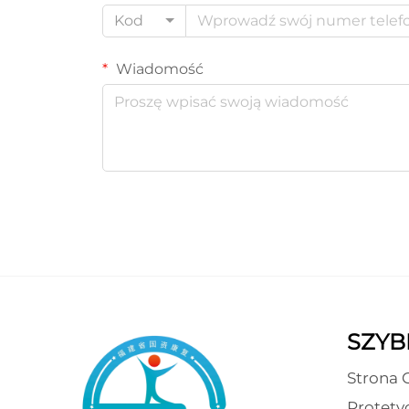
Kod
Wiadomość
SZYBK
Strona 
Protety