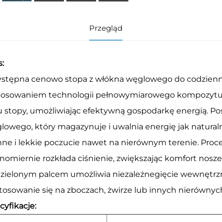
Przegląd
s:
ystępna cenowo stopa z włókna węglowego do codzienn
tosowaniem technologii pełnowymiarowego kompozytu
u stopy, umożliwiając efektywną gospodarkę energią. Po
lowego, który magazynuje i uwalnia energię jak naturaln
nne i lekkie poczucie nawet na nierównym terenie. P
nomiernie rozkłada ciśnienie, zwiększając komfort noszen
zielonym palcem umożliwia niezależnegięcie wewnętrzn
tosowanie się na zboczach, żwirze lub innych nierównyc
cyfikacje: