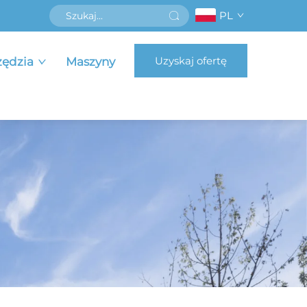
PL
Uzyskaj ofertę
zędzia
Maszyny