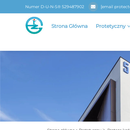
Numer D-U-N-S® 529487902
[email protect
Strona Główna
Protetyczny
>
Strona główna >
Protetyczny
Proteza koń