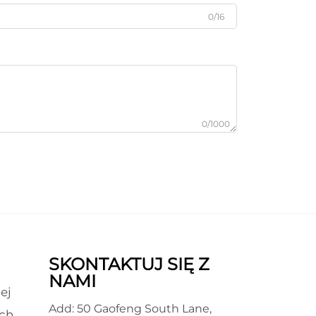
0/16
0/1000
SKONTAKTUJ SIĘ Z
NAMI
ej
Add: 50 Gaofeng South Lane,
ch