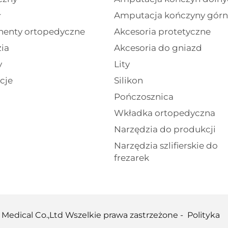
ł
Amputacja kończyny górn
enty ortopedyczne
Akcesoria protetyczne
ia
Akcesoria do gniazd
y
Lity
cje
Silikon
Pończosznica
Wkładka ortopedyczna
Narzędzia do produkcji
Narzędzia szlifierskie do
frezarek
 Medical Co.,Ltd Wszelkie prawa zastrzeżone -
Polityka