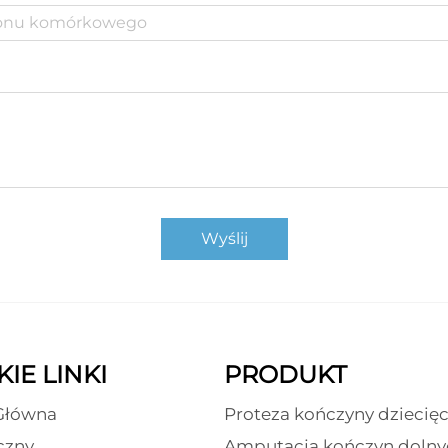
Wyślij
IE LINKI
PRODUKT
Główna
Proteza kończyny dziecięc
czny
Amputacja kończyn dolny