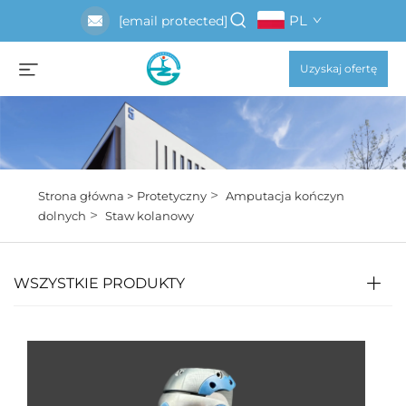
PL
[email protected]
Uzyskaj ofertę
>
Strona główna >
Protetyczny
Amputacja kończyn
>
dolnych
Staw kolanowy
WSZYSTKIE PRODUKTY