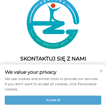
SKONTAKTUJ SIĘ Z NAMI
Add: 50 Gaofeng South Lane, West GateFuzhou, Fujian,
We value your privacy
Chiny
We use cookies and similar tools to provide our services.
Tel.:
+86-19859128239
If you don't want to accept all cookies, click Personalize
E-mail:
[email protected]
cookies.
Accept all
Copyright © 2026 Fujian Guozi Rehabilitation Medical Co.,Ltd