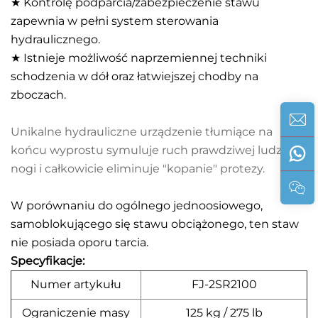
★ Kontrolę podparcia/zabezpieczenie stawu
zapewnia w pełni system sterowania
hydraulicznego.
★ Istnieje możliwość naprzemiennej techniki
schodzenia w dół oraz łatwiejszej chodby na
zboczach.
Unikalne hydrauliczne urządzenie tłumiące na
końcu wyprostu symuluje ruch prawdziwej ludzkiej
nogi i całkowicie eliminuje "kopanie" protezy.
W porównaniu do ogólnego jednoosiowego,
samoblokującego się stawu obciążonego, ten staw
nie posiada oporu tarcia.
Specyfikacje:
Numer artykułu
FJ-2SR2100
Ograniczenie masy
125 kg / 275 lb