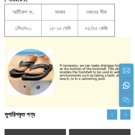
আর্টিকেল নং.
আকার
ওজনের সীমা
১সিএস০১
১৫-১৯ সেমি
৩৫/৪৫ কেজি
সুপারিশকৃত পণ্য