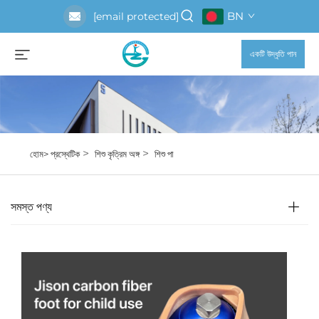
BN
[email protected]
একটি উদ্ধৃতি পান
>
>
হোম>
প্রস্থেটিক
শিশু কৃত্রিম অঙ্গ
শিশু পা
সমস্ত পণ্য