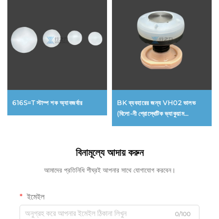
616S=T স্টাম্প শক অ্যাবজর্বার
BK ব্যবহারের জন্য VH02 ভালভ
(বিলো-নী প্রোস্থেটিক ভ্যাকুয়াম
সাসপেনশন সিস্টেমের ভালভ)
বিনামূল্যে আদায় করুন
আমাদের প্রতিনিধি শীঘ্রই আপনার সাথে যোগাযোগ করবেন।
ইমেইল
0/100