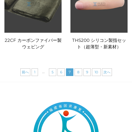
22CF カーボンファイバー製
THS200 シリコン製指セッ
ウェビング
ト（超薄型・新素材）
...
前へ
1
5
6
7
8
9
10
次へ