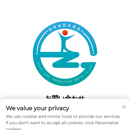
お問い合わせ
We value your privacy
Add: 中国福建省福州市西門高風南路50番地
We use cookies and similar tools to provide our services.
電話番号：
+86-19859128239
If you don't want to accept all cookies, click Personalize
Eメール：
[email protected]
cookies.