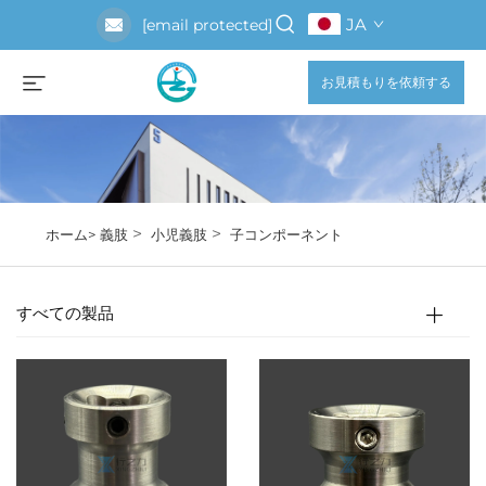
JA
[email protected]
お見積もりを依頼する
>
>
ホーム>
義肢
小児義肢
子コンポーネント
すべての製品