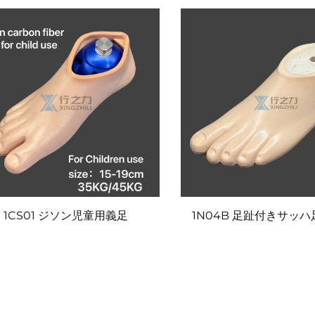
1CS01 ジソン児童用義足
1N04B 足趾付きサッハ