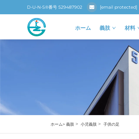
D-U-N-S®番号 529487902
[email protected]
ホーム
義肢
材料
>
>
ホーム>
義肢
小児義肢
子供の足