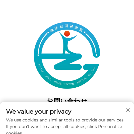
お問い合わせ
We value your privacy
Add: 中国福建省福州市西門高風南路50番地
We use cookies and similar tools to provide our services.
電話番号：
+86-19859128239
If you don't want to accept all cookies, click Personalize
Eメール：
[email protected]
cookies.