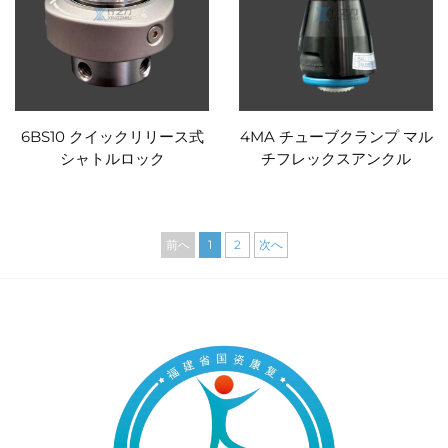
6BS10 クイックリリース式
4MA チューブクランプ マル
シャトルロック
チフレックスアンクル
前へ
1
2
次へ