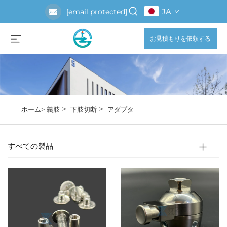
JA
[email protected]
お見積もりを依頼する
>
>
ホーム>
義肢
下肢切断
アダプタ
すべての製品