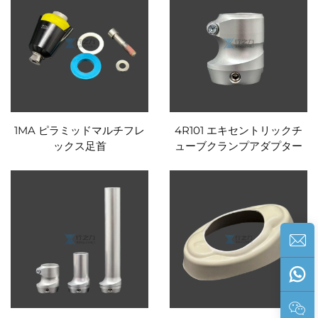
1MA ピラミッドマルチフレ
4R101 エキセントリックチ
ックス足首
ューブクランプアダプター