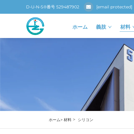
D-U-N-S®番号 529487902
[email protected]
ホーム
義肢
材料
>
ホーム>
材料
シリコン