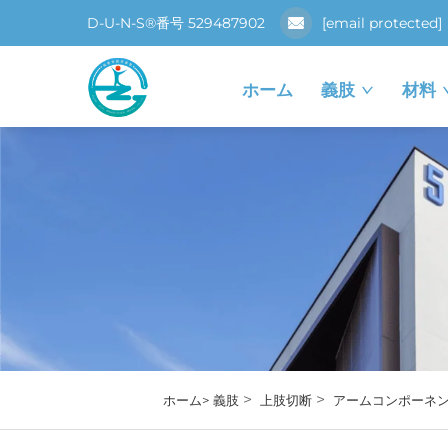
D-U-N-S®番号 529487902
[email protected]
ホーム
義肢
材料
>
>
ホーム>
義肢
上肢切断
アームコンポーネ