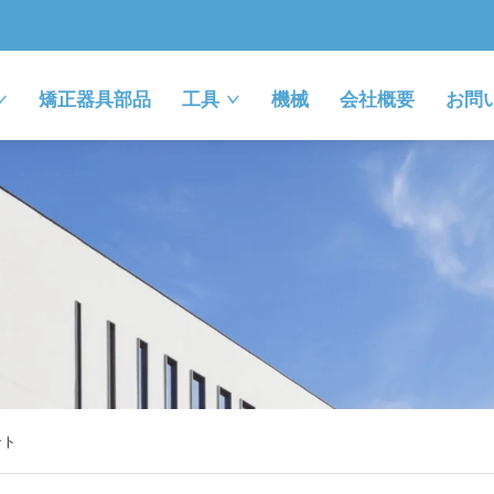
矯正器具部品
工具
機械
会社概要
お問
ント