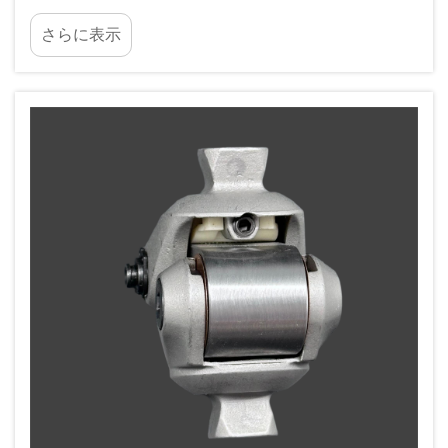
しく清掃しない場合、細菌、汗、皮脂などがライナー内部に蓄積
さらに表示
します…