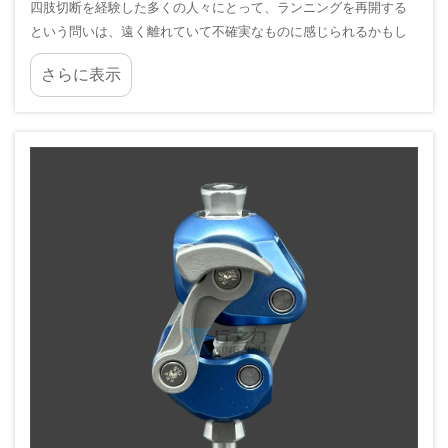
四肢切断を経験した多くの人々にとって、ランニングを再開する
という問いは、遠く離れていて不確実なものに感じられるかもし
れません。高活動性義肢は、こうしたギャップを埋めるよう特別
さらに表示
に設計されており、日常的な活動では得られない構造的なエネル
ギー返還性とダイナミックな応答性を提供します…