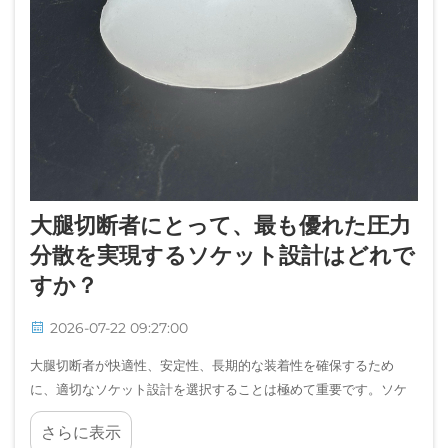
大腿切断者にとって、最も優れた圧力
分散を実現するソケット設計はどれで
すか？
2026-07-22 09:27:00
大腿切断者が快適性、安定性、長期的な装着性を確保するため
に、適切なソケット設計を選択することは極めて重要です。ソケ
ットは残存肢と義足装置とのインターフェースであり、大腿切断
さらに表示
者の場合、ソケット設計は…