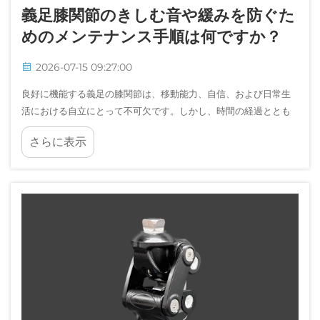
義足膝関節のきしむ音や緩みを防ぐた
めのメンテナンス手順は何ですか？
2026-07-15 09:27:00
良好に機能する義足の膝関節は、移動能力、自信、および日常生
活における自立にとって不可欠です。しかし、時間の経過ととも
にきしむ音や構造的な緩みが生じることがあり、快適性と安全性
さらに表示
の両方を損なう可能性があります。重要なメンテナンス…