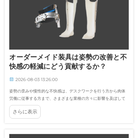
オーダーメイド装具は姿勢の改善と不
快感の軽減にどう貢献するか？
2026-08-03 13:26:00
姿勢の歪みや慢性的な不快感は、デスクワークを行う方から肉体
労働に従事する方まで、さまざまな業種の方々に影響を及ぼして
います。正しい姿勢の土台は足元にあり、足部への適切なサポー
さらに表示
トが、脊柱のアライメントに直接影響を与えます…