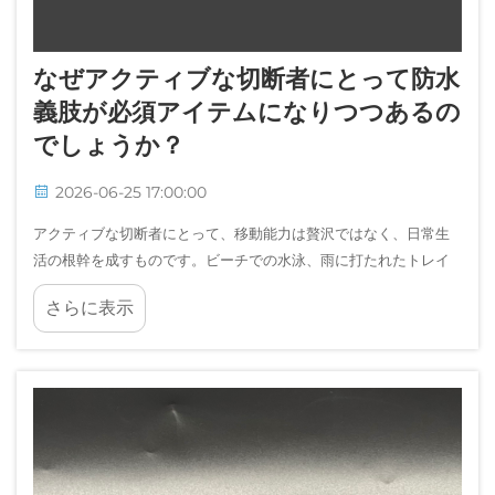
なぜアクティブな切断者にとって防水
義肢が必須アイテムになりつつあるの
でしょうか？
2026-06-25 17:00:00
アクティブな切断者にとって、移動能力は贅沢ではなく、日常生
活の根幹を成すものです。ビーチでの水泳、雨に打たれたトレイ
ルでのハイキング、あるいは運動後のシャワーなど、水への暴露
さらに表示
に関する課題は常に存在します。防水義肢は…