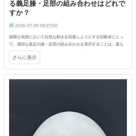
る義足膝・足部の組み合わせはどれで
すか？
2026-07-29 09:27:00
困難な地形において自然な動きを回復しようとする切断者にとっ
て、適切な義足の膝・足部の組み合わせを選択することは、最も
重要な決定の一つです。多くの義足ソリューションは平坦で水平
さらに表示
な路面では十分な性能を発揮しますが、傾斜面や段差などの複雑
な環境では…