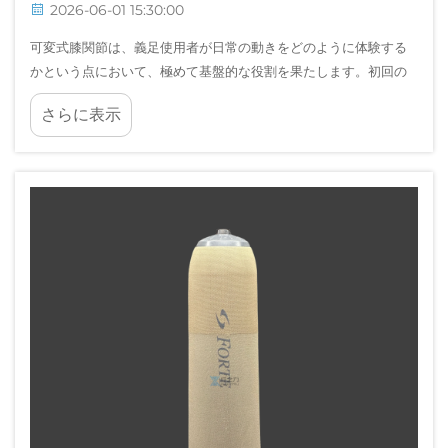
2026-06-01 15:30:00
可変式膝関節は、義足使用者が日常の動きをどのように体験する
かという点において、極めて基盤的な役割を果たします。初回の
装着セッションから長期にわたる日常使用に至るまで、可変式膝
さらに表示
関節は義足が身体にどれだけ適合するかを直接左右します…