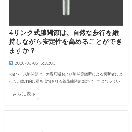
4リンク式膝関節は、自然な歩行を維
持しながら安定性を高めることができ
ますか？
2026-06-05 13:00:00
4連バー式膝関節は、大腿切断および膝関節離断による切断者にと
って、臨床的に最も信頼される義足膝関節設計の一つとなってい
ます。その基本構造は、複雑な回転運動を再現するために4つのリ
さらに表示
ンクからなる多中心リンク機構を採用しています…