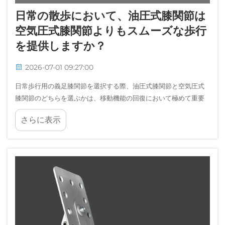
日常の散歩において、油圧式膝関節は
空気圧式膝関節よりもスムーズな歩行
を提供しますか？
2026-07-01 09:27:00
日常歩行用の義足膝関節を選択する際、油圧式膝関節と空気圧式
膝関節のどちらを選ぶかは、移動機能の回復において極めて重要
な判断となります。両技術とも、自然な歩行パターンの再現を目
さらに表示
的としています…