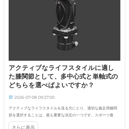
アクティブなライフスタイルに適し
た膝関節として、多中心式と単軸式の
どちらを選べばよいですか？
2026-07-08 09:27:00
アクティブなライフスタイルを送る方にとり、適切な義足用膝関
節を選択することは、最も重要な決定の一つです。スポーツ復
帰、ハイキング、あるいは日常的な高負荷活動への参加を目指す
さらに表示
場合でも、多軸式…の違いを理解することが不可欠です。