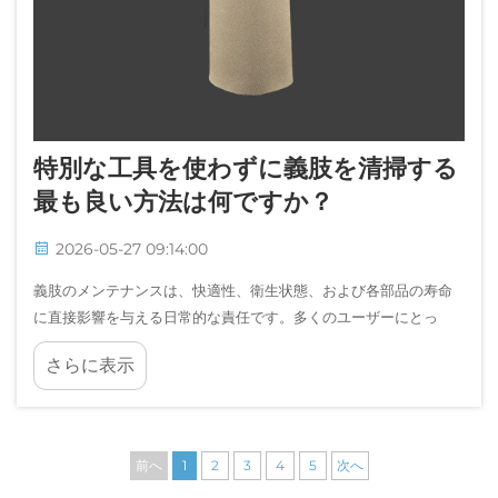
特別な工具を使わずに義肢を清掃する
最も良い方法は何ですか？
2026-05-27 09:14:00
義肢のメンテナンスは、快適性、衛生状態、および各部品の寿命
に直接影響を与える日常的な責任です。多くのユーザーにとっ
て、この日常ルーティンの中で最も重要でありながら見落とされ
さらに表示
がちな作業の一つが、シリコン製ライナーの適切な清掃です…
前へ
1
2
3
4
5
次へ