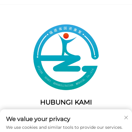
HUBUNGI KAMI
Add: 50 Gaofeng South Lane, Pintu Barat Fuzhou, Fujian,
We value your privacy
Tiongkok
We use cookies and similar tools to provide our services.
Telp:
+86-19859128239