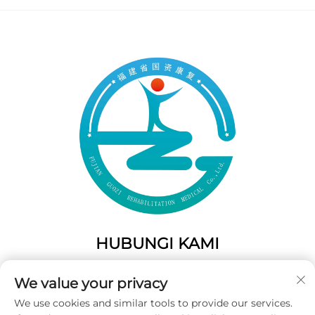
HUBUNGI KAMI
Add: 50 Gaofeng South Lane, Pintu Barat Fuzhou, Fujian,
We value your privacy
Tiongkok
We use cookies and similar tools to provide our services.
Telp:
+86-19859128239