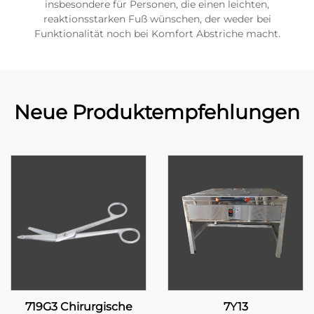
insbesondere für Personen, die einen leichten,
reaktionsstarken Fuß wünschen, der weder bei
Funktionalität noch bei Komfort Abstriche macht.
Neue Produktempfehlungen
719G3 Chirurgische
7Y13