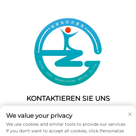
KONTAKTIEREN SIE UNS
Add: 50 Gaofeng South Lane, West Gate Fuzhou, Fujian,
We value your privacy
China
We use cookies and similar tools to provide our services.
Tel.:
+86-19859128239
If you don't want to accept all cookies, click Personalize
E-Mail:
[email protected]