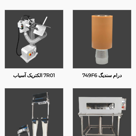
درام سندیگ 749F6
7R01 الکتریک آسیاب