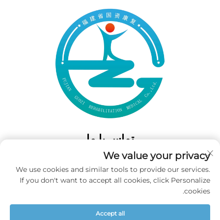
تماس با ما
We value your privacy
Add: 50 Gaofeng South Lane، West GateFuzhou، Fujian، چین
We use cookies and similar tools to provide our services.
تلفن:
‎+86-19859128239‎
If you don't want to accept all cookies, click Personalize
ایمیل:
[email protected]
cookies.
Accept all