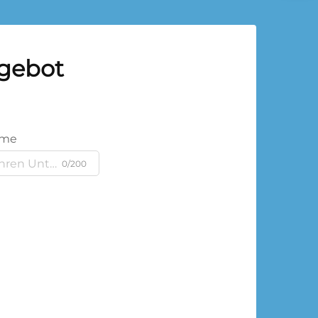
ngebot
ame
0/200