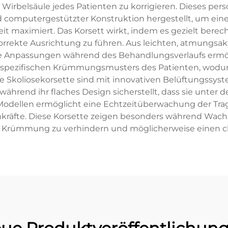
irbelsäule jedes Patienten zu korrigieren. Dieses perso
d computergestützter Konstruktion hergestellt, um einen
it maximiert. Das Korsett wirkt, indem es gezielt bere
rrekte Ausrichtung zu führen. Aus leichten, atmungsakt
die Anpassungen während des Behandlungsverlaufs ermö
 spezifischen Krümmungsmusters des Patienten, wodurch
le Skoliosekorsette sind mit innovativen Belüftungssys
ährend ihr flaches Design sicherstellt, dass sie unter 
n Modellen ermöglicht eine Echtzeitüberwachung der T
achkräfte. Diese Korsette zeigen besonders während Wa
r Krümmung zu verhindern und möglicherweise einen ch