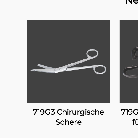
Ne
719G3 Chirurgische
719G
Schere
f