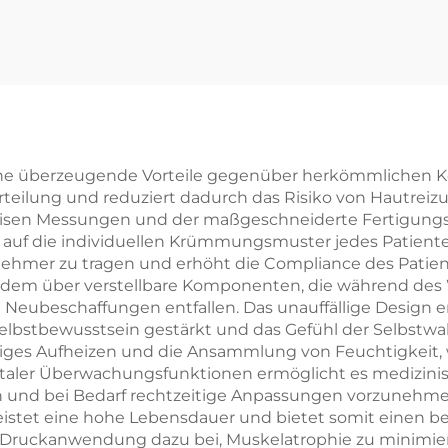
eiche überzeugende Vorteile gegenüber herkömmlichen Ko
rteilung und reduziert dadurch das Risiko von Hautrei
äzisen Messungen und der maßgeschneiderte Fertigungs
t auf die individuellen Krümmungsmuster jedes Patiente
nehmer zu tragen und erhöht die Compliance des Patien
 zudem über verstellbare Komponenten, die während de
eubeschaffungen entfallen. Das unauffällige Design er
Selbstbewusstsein gestärkt und das Gefühl der Selbstw
iges Aufheizen und die Ansammlung von Feuchtigkeit,
gitaler Überwachungsfunktionen ermöglicht es medizini
 und bei Bedarf rechtzeitige Anpassungen vorzunehmen.
istet eine hohe Lebensdauer und bietet somit einen be
 Druckanwendung dazu bei, Muskelatrophie zu minimier