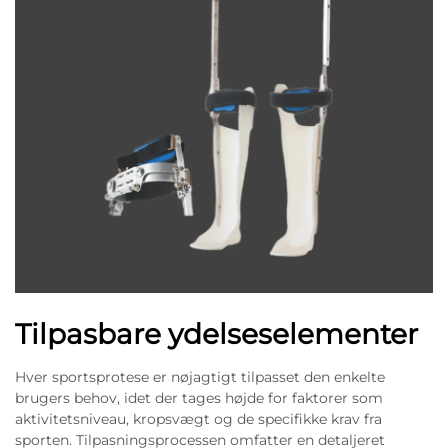
Tilpasbare ydelseselementer
Hver sportsprotese er nøjagtigt tilpasset den enkelte
brugers behov, idet der tages højde for faktorer som
aktivitetsniveau, kropsvægt og de specifikke krav fra
sporten. Tilpasningsprocessen omfatter en detaljeret