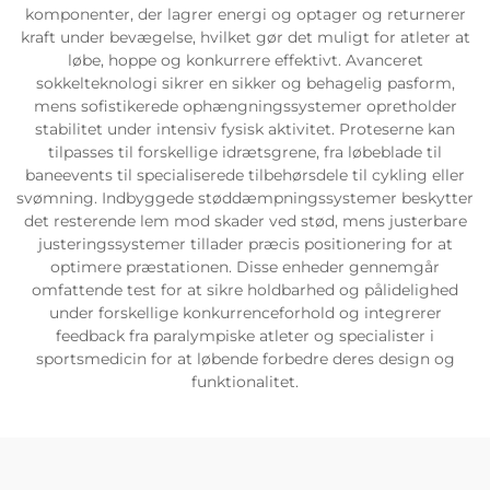
komponenter, der lagrer energi og optager og returnerer
kraft under bevægelse, hvilket gør det muligt for atleter at
løbe, hoppe og konkurrere effektivt. Avanceret
sokkelteknologi sikrer en sikker og behagelig pasform,
mens sofistikerede ophængningssystemer opretholder
stabilitet under intensiv fysisk aktivitet. Proteserne kan
tilpasses til forskellige idrætsgrene, fra løbeblade til
baneevents til specialiserede tilbehørsdele til cykling eller
svømning. Indbyggede støddæmpningssystemer beskytter
det resterende lem mod skader ved stød, mens justerbare
justeringssystemer tillader præcis positionering for at
optimere præstationen. Disse enheder gennemgår
omfattende test for at sikre holdbarhed og pålidelighed
under forskellige konkurrenceforhold og integrerer
feedback fra paralympiske atleter og specialister i
sportsmedicin for at løbende forbedre deres design og
funktionalitet.