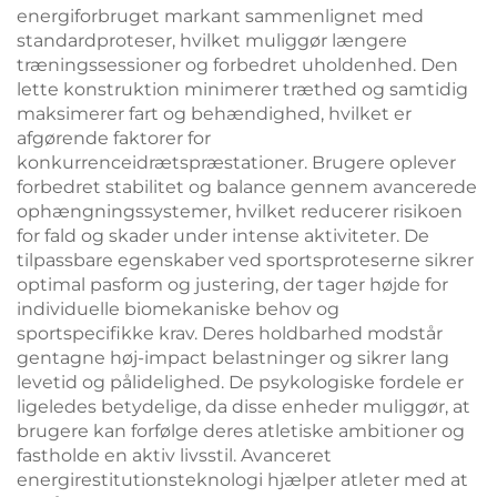
energiforbruget markant sammenlignet med
standardproteser, hvilket muliggør længere
træningssessioner og forbedret uholdenhed. Den
lette konstruktion minimerer træthed og samtidig
maksimerer fart og behændighed, hvilket er
afgørende faktorer for
konkurrenceidrætspræstationer. Brugere oplever
forbedret stabilitet og balance gennem avancerede
ophængningssystemer, hvilket reducerer risikoen
for fald og skader under intense aktiviteter. De
tilpassbare egenskaber ved sportsproteserne sikrer
optimal pasform og justering, der tager højde for
individuelle biomekaniske behov og
sportspecifikke krav. Deres holdbarhed modstår
gentagne høj-impact belastninger og sikrer lang
levetid og pålidelighed. De psykologiske fordele er
ligeledes betydelige, da disse enheder muliggør, at
brugere kan forfølge deres atletiske ambitioner og
fastholde en aktiv livsstil. Avanceret
energirestitutionsteknologi hjælper atleter med at