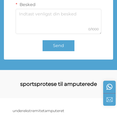
Besked
0/1000
Send
sportsprotese til amputerede
underekstremitetamputeret