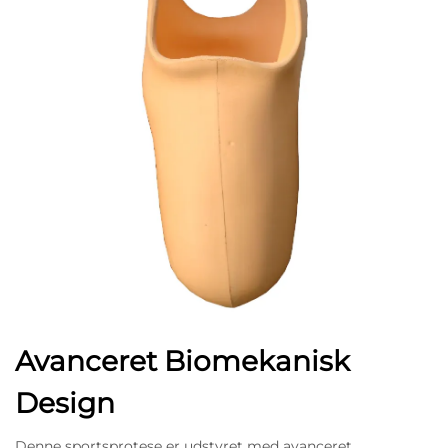
Avanceret Biomekanisk
Design
Denne sportsprotese er udstyret med avanceret