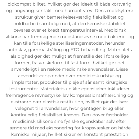
biokompatibilitet, hvilket gør det ideelt til både kortvarig
og langvarig kontakt med humant væv. Dens molekylære
struktur giver bemærkelsesværdig fleksibilitet og
holdbarhed samtidig med, at den kemiske stabilitet
bevares over et bredt temperaturinterval. Medicinsk
silikone har fremragende modstandsevne mod bakterier og
kan tåle forskellige steriliseringsmetoder, herunder
autoklav, gammastråling og ETO-behandling. Materialets
alsidighed gør det muligt at fremstille det i forskellige
former, fra væskeform til fast form, hvilket gør det
anvendeligt i en række medicinske anvendelser. Disse
anvendelser spænder over medicinsk udstyr og
implantater, produkter til pleje af sår samt kirurgiske
instrumenter. Materialets unikke egenskaber inkluderer
fremragende revnestyrke, lav kompressionsafhærdning og
ekstraordinær elastisk restitution, hvilket gør det især
velegnet til anvendelser, hvor gentagen brug eller
kontinuerlig fleksibilitet kræves. Derudover fastholder
medicinsk silikone sine fysiske egenskaber selv efter
længere tid med eksponering for kropsvæsker og hårde
kemiske miljøer, hvilket sikrer en konstant præstation