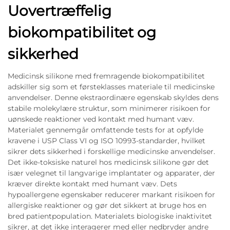
Uovertræffelig
biokompatibilitet og
sikkerhed
Medicinsk silikone med fremragende biokompatibilitet
adskiller sig som et førsteklasses materiale til medicinske
anvendelser. Denne ekstraordinære egenskab skyldes dens
stabile molekylære struktur, som minimerer risikoen for
uønskede reaktioner ved kontakt med humant væv.
Materialet gennemgår omfattende tests for at opfylde
kravene i USP Class VI og ISO 10993-standarder, hvilket
sikrer dets sikkerhed i forskellige medicinske anvendelser.
Det ikke-toksiske naturel hos medicinsk silikone gør det
især velegnet til langvarige implantater og apparater, der
kræver direkte kontakt med humant væv. Dets
hypoallergene egenskaber reducerer markant risikoen for
allergiske reaktioner og gør det sikkert at bruge hos en
bred patientpopulation. Materialets biologiske inaktivitet
sikrer, at det ikke interagerer med eller nedbryder andre