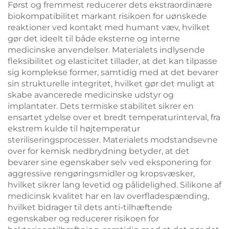
Først og fremmest reducerer dets ekstraordinære
biokompatibilitet markant risikoen for uønskede
reaktioner ved kontakt med humant væv, hvilket
gør det ideelt til både eksterne og interne
medicinske anvendelser. Materialets indlysende
fleksibilitet og elasticitet tillader, at det kan tilpasse
sig komplekse former, samtidig med at det bevarer
sin strukturelle integritet, hvilket gør det muligt at
skabe avancerede medicinske udstyr og
implantater. Dets termiske stabilitet sikrer en
ensartet ydelse over et bredt temperaturinterval, fra
ekstrem kulde til højtemperatur
steriliseringsprocesser. Materialets modstandsevne
over for kemisk nedbrydning betyder, at det
bevarer sine egenskaber selv ved eksponering for
aggressive rengøringsmidler og kropsvæsker,
hvilket sikrer lang levetid og pålidelighed. Silikone af
medicinsk kvalitet har en lav overfladespænding,
hvilket bidrager til dets anti-tilhæftende
egenskaber og reducerer risikoen for