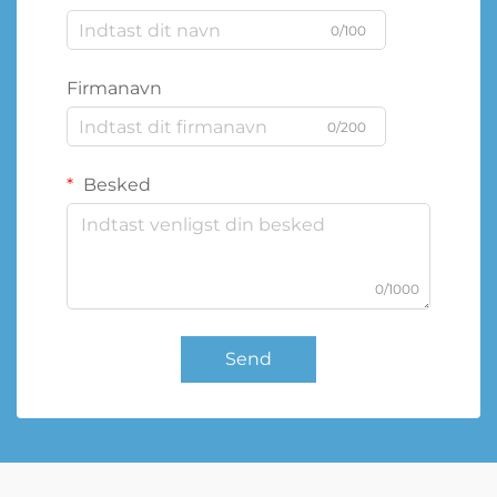
0/100
Firmanavn
0/200
Besked
0/1000
Send