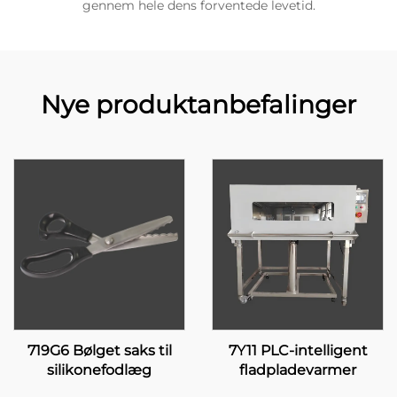
gennem hele dens forventede levetid.
Nye produktanbefalinger
719G6 Bølget saks til
7Y11 PLC-intelligent
silikonefodlæg
fladpladevarmer