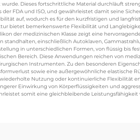
de. Dieses fortschrittliche Material durchläuft strenge
s der FDA und ISO, und gewährleistet damit seine Sicher
ilität auf, wodurch es für den kurzfristigen und langf
tur bietet bemerkenswerte Flexibilität und Langlebigke
ilikon der medizinischen Klasse zeigt eine hervorrage
 standhalten, einschließlich Autoklaven, Gammastrahl
tellung in unterschiedlichen Formen, von flüssig bis fest
schen Bereich. Diese Anwendungen reichen von medizi
rurgischen Instrumenten. Zu den besonderen Eigenscha
nsformverlust sowie eine außergewöhnliche elastische R
ederholte Nutzung oder kontinuierliche Flexibilität erfo
längerer Einwirkung von Körperflüssigkeiten und agg
rleistet somit eine gleichbleibende Leistungsfähigke