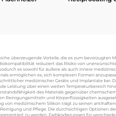
Orthosis)
lreiche überzeugende Vorteile, die es zum bevorzugten
iokompatibilität reduziert das Risiko von unerwünscht
urch es sowohl für äußere als auch innere medizinisc
aterials ermöglichen es, sich komplexen Formen anzupasse
schrittlicher medizinischer Geräte und Implantate bei. 
ende Leistung über einen weiten Temperaturbereich hinw
derstandsfähigkeit des Materials gegenüber chemischem
n Reinigungsmitteln und Körperflüssigkeiten ausgesetzt
g von medizinischem Silikon trägt zu seinen antihaften
 Reinigung und Pflege. Die durchsichtigen Optionen des 
, pigmentiert zu werden, Farbkodierungen für verschi