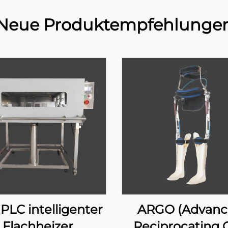
Neue Produktempfehlunge
 PLC intelligenter
ARGO (Advan
Flachheizer
Reciprocating 