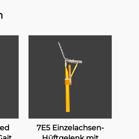
n
ced
7E5 Einzelachsen-
Gait
Hüftgelenk mit