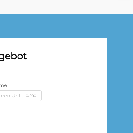
ngebot
ame
0/200