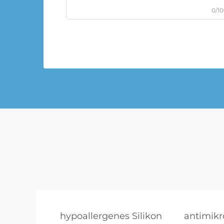
0/1
hypoallergenes Silikon
antimikro