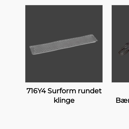
716Y4 Surform rundet
klinge
Bæn