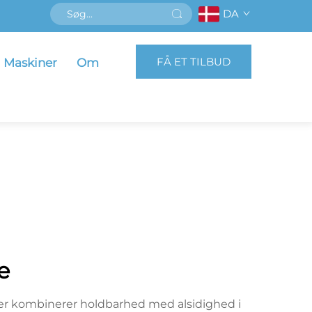
DA
FÅ ET TILBUD
Maskiner
Om
e
der kombinerer holdbarhed med alsidighed i