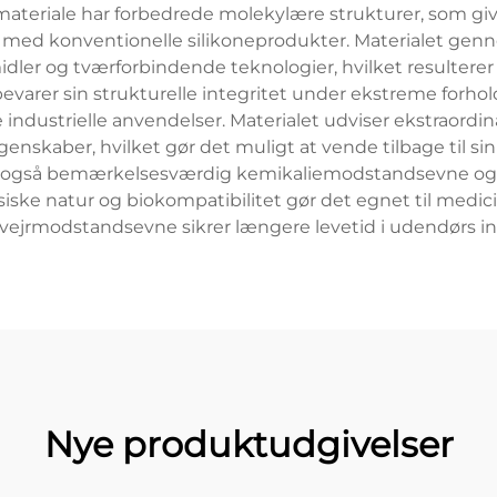
e materiale har forbedrede molekylære strukturer, som 
med konventionelle silikoneprodukter. Materialet genne
idler og tværforbindende teknologier, hvilket resulter
bevarer sin strukturelle integritet under ekstreme forhol
de industrielle anvendelser. Materialet udviser ekstra
skaber, hvilket gør det muligt at vende tilbage til sin
r også bemærkelsesværdig kemikaliemodstandsevne og b
oksiske natur og biokompatibilitet gør det egnet til medi
ejrmodstandsevne sikrer længere levetid i udendørs ins
Nye produktudgivelser