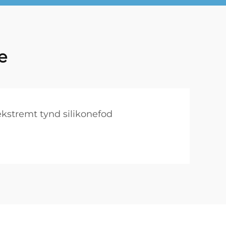
e
ekstremt tynd silikonefod