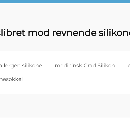
slibret mod revnende silikon
llergen silikone
medicinsk Grad Silikon
onesokkel