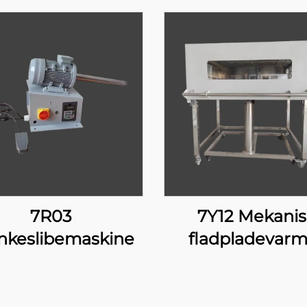
7R03
7Y12 Mekanis
keslibemaskine
fladpladevarm