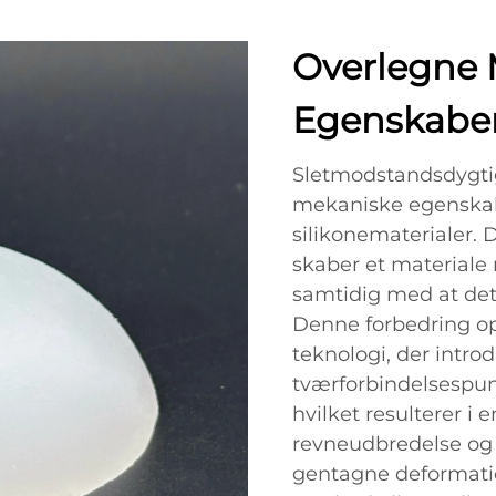
Overlegne 
Egenskabe
Sletmodstandsdygtig
mekaniske egenskab
silikonematerialer.
skaber et materiale 
samtidig med at det b
Denne forbedring o
teknologi, der intro
tværforbindelsespunk
hvilket resulterer 
revneudbredelse og 
gentagne deformatio