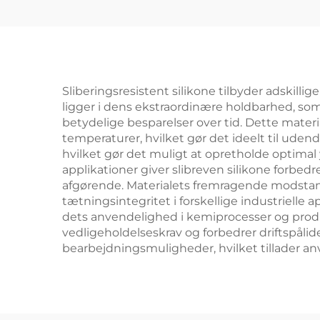
Sliberingsresistent silikone tilbyder adskill
ligger i dens ekstraordinære holdbarhed, so
betydelige besparelser over tid. Dette mate
temperaturer, hvilket gør det ideelt til uden
hvilket gør det muligt at opretholde optimal
applikationer giver slibreven silikone forbedr
afgørende. Materialets fremragende modsta
tætningsintegritet i forskellige industrielle
dets anvendelighed i kemiprocesser og produk
vedligeholdelseskrav og forbedrer driftspål
bearbejdningsmuligheder, hvilket tillader a