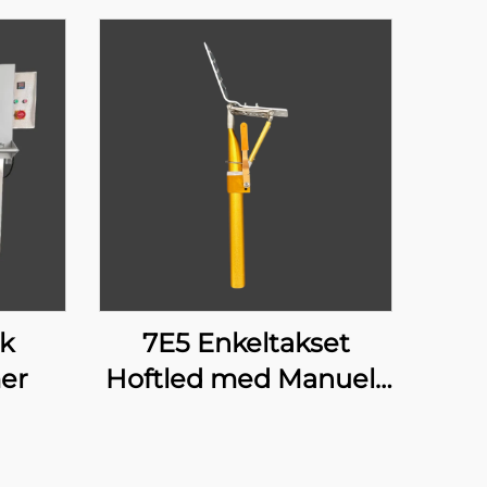
k
7E5 Enkeltakset
er
Hoftled med Manuelt
Lås