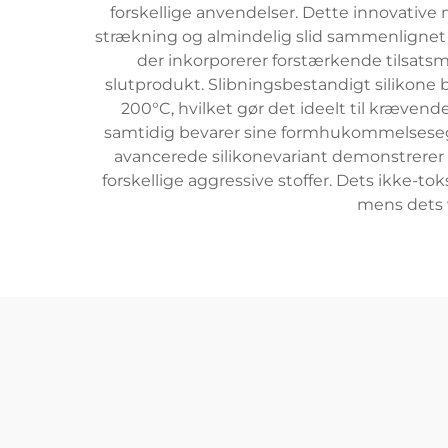
forskellige anvendelser. Dette innovativ
strækning og almindelig slid sammenlignet 
der inkorporerer forstærkende tilsatsm
slutprodukt. Slibningsbestandigt silikone 
200°C, hvilket gør det ideelt til kræven
samtidig bevarer sine formhukommelsesegen
avancerede silikonevariant demonstrere
forskellige aggressive stoffer. Dets ikke-t
mens dets v