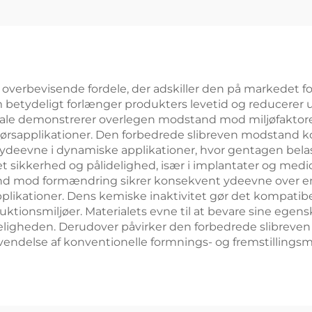
ige overbevisende fordele, der adskiller den på markedet 
m betydeligt forlænger produkters levetid og reducerer 
riale demonstrerer overlegen modstand mod miljøfaktore
dørsapplikationer. Den forbedrede slibreven modstand ko
 ydeevne i dynamiske applikationer, hvor gentagen belas
et sikkerhed og pålidelighed, især i implantater og medic
nd mod formændring sikrer konsekvent ydeevne over e
 applikationer. Dens kemiske inaktivitet gør det kompatib
tionsmiljøer. Materialets evne til at bevare sine egen
ideligheden. Derudover påvirker den forbedrede slibreve
nvendelse af konventionelle formnings- og fremstilling