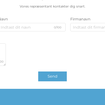
Vores repræsentant kontakter dig snart.
Navn
Firmanavn
0/100
000
Send