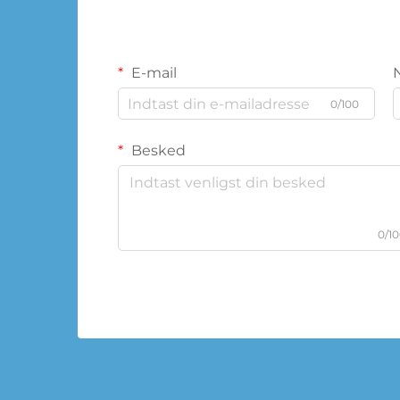
E-mail
0/100
Besked
0/1