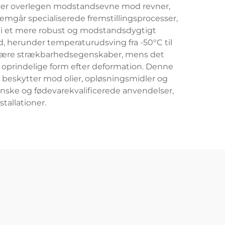
giver overlegen modstandsevne mod revner,
mgår specialiserede fremstillingsprocesser,
er i et mere robust og modstandsdygtigt
d, herunder temperaturudsving fra -50°C til
ordinære strækbarhedsegenskaber, mens det
 oprindelige form efter deformation. Denne
eskytter mod olier, opløsningsmidler og
cinske og fødevarekvalificerede anvendelser,
tallationer.