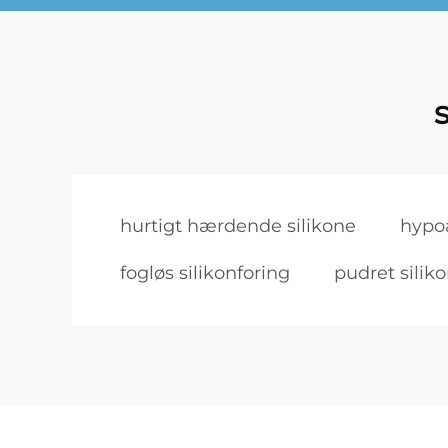
hurtigt hærdende silikone
hypoa
fogløs silikonforing
pudret silik