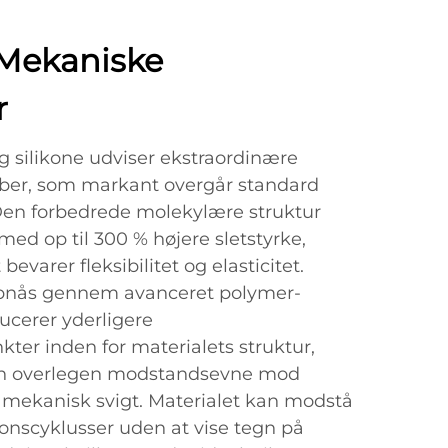
Mekaniske
r
 silikone udviser ekstraordinære
er, som markant overgår standard
 Den forbedrede molekylære struktur
med op til 300 % højere sletstyrke,
evarer fleksibilitet og elasticitet.
pnås gennem avanceret polymer-
ducerer yderligere
ter inden for materialets struktur,
i en overlegen modstandsevne mod
mekanisk svigt. Materialet kan modstå
nscyklusser uden at vise tegn på