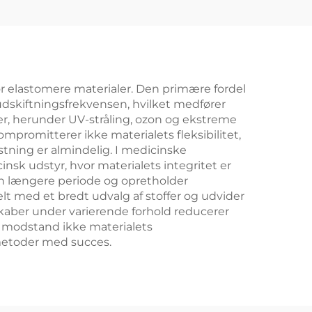
for elastomere materialer. Den primære fordel
udskiftningsfrekvensen, hvilket medfører
r, herunder UV-stråling, ozon og ekstreme
mpromitterer ikke materialets fleksibilitet,
tning er almindelig. I medicinske
insk udstyr, hvor materialets integritet er
n længere periode og opretholder
elt med et bredt udvalg af stoffer og udvider
skaber under varierende forhold reducerer
n modstand ikke materialets
smetoder med succes.