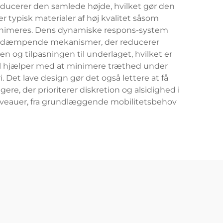
ducerer den samlede højde, hvilket gør den
r typisk materialer af høj kvalitet såsom
 minimeres. Dens dynamiske respons-system
støddæmpende mekanismer, der reducerer
n og tilpasningen til underlaget, hvilket er
el hjælper med at minimere træthed under
t lave design gør det også lettere at få
ugere, der prioriterer diskretion og alsidighed i
tsniveauer, fra grundlæggende mobilitetsbehov