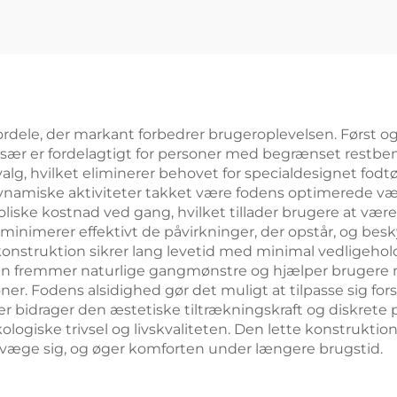
e fordele, der markant forbedrer brugeroplevelsen. Først
 især er fordelagtigt for personer med begrænset restb
lvalg, hvilket eliminerer behovet for specialdesignet fod
dynamiske aktiviteter takket være fodens optimerede væg
iske kostnad ved gang, hvilket tillader brugere at vær
merer effektivt de påvirkninger, der opstår, og besk
struktion sikrer lang levetid med minimal vedligeholde
n fremmer naturlige gangmønstre og hjælper brugere m
r. Fodens alsidighed gør det muligt at tilpasse sig forsk
bidrager den æstetiske tiltrækningskraft og diskrete profi
ykologiske trivsel og livskvaliteten. Den lette konstruk
evæge sig, og øger komforten under længere brugstid.