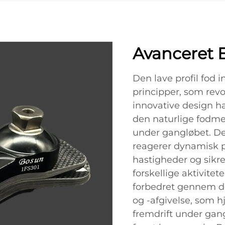
Avanceret 
Den lave profil fod
principper, som revo
innovative design ha
den naturlige fodm
under gangløbet. De
reagerer dynamisk p
hastigheder og sikr
forskellige aktivitet
forbedret gennem de
og -afgivelse, som 
fremdrift under gan