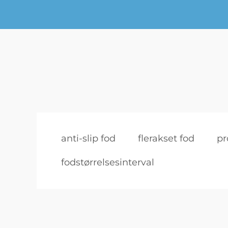
anti-slip fod
flerakset fod
pr
fodstørrelsesinterval