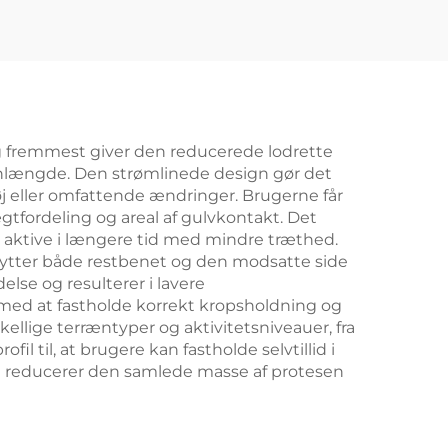
 og fremmest giver den reducerede lodrette
enlængde. Den strømlinede design gør det
tøj eller omfattende ændringer. Brugerne får
tfordeling og areal af gulvkontakt. Det
e aktive i længere tid med mindre træthed.
ytter både restbenet og den modsatte side
lse og resulterer i lavere
ed at fastholde korrekt kropsholdning og
ellige terræntyper og aktivitetsniveauer, fra
l til, at brugere kan fastholde selvtillid i
tion reducerer den samlede masse af protesen