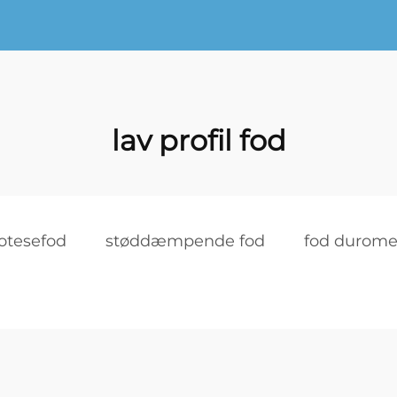
lav profil fod
otesefod
støddæmpende fod
fod durome