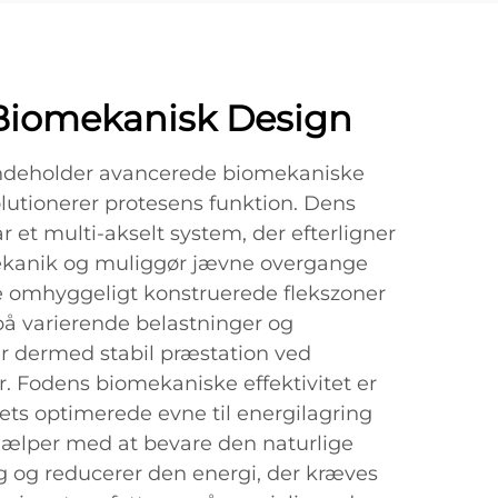
Biomekanisk Design
 indeholder avancerede biomekaniske
lutionerer protesens funktion. Dens
r et multi-akselt system, der efterligner
ekanik og muliggør jævne overgange
 omhyggeligt konstruerede flekszoner
å varierende belastninger og
er dermed stabil præstation ved
er. Fodens biomekaniske effektivitet er
ts optimerede evne til energilagring
hjælper med at bevare den naturlige
g og reducerer den energi, der kræves