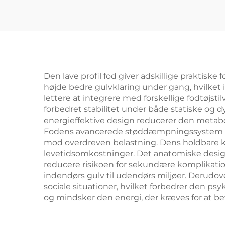
Den lave profil fod giver adskillige praktisk
højde bedre gulvklaring under gang, hvilket
lettere at integrere med forskellige fodtøjsti
forbedret stabilitet under både statiske og 
energieffektive design reducerer den metabol
Fodens avancerede støddæmpningssystem mini
mod overdreven belastning. Dens holdbare kon
levetidsomkostninger. Det anatomiske desig
reducere risikoen for sekundære komplikatione
indendørs gulv til udendørs miljøer. Derudover 
sociale situationer, hvilket forbedrer den ps
og mindsker den energi, der kræves for at b