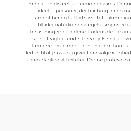
med at en diskret udseende bevares. Denne
ideel til personer, der har brug for en 
carbonfiber og luftfartskvalitets alumin
tillader naturlige bevægelsesmønstre 
belastningen på ledene. Fodens design inklu
særligt vigtigt under bevægelse på ujæv
længere brug, mens den anatomi-korrekte
fodtøj til at passe og giver flere valgmulighede
deres daglige aktiviteter. Denne proteseløsn