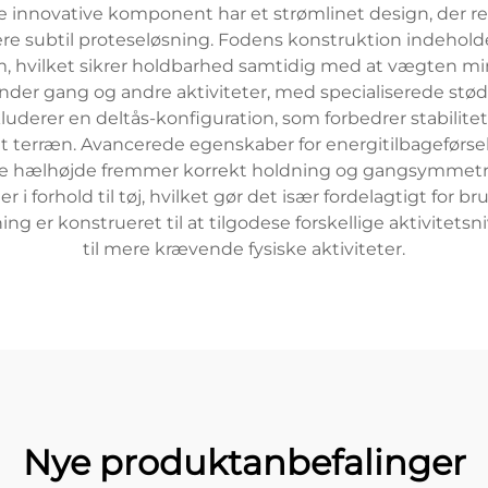
 innovative komponent har et strømlinet design, der re
mere subtil proteseløsning. Fodens konstruktion indeholde
ium, hvilket sikrer holdbarhed samtidig med at vægten
under gang og andre aktiviteter, med specialiserede 
derer en deltås-konfiguration, som forbedrer stabilitete
nt terræn. Avancerede egenskaber for energitilbageførs
 hælhøjde fremmer korrekt holdning og gangsymmetri. De
r i forhold til tøj, hvilket gør det især fordelagtigt for br
ing er konstrueret til at tilgodese forskellige aktivite
til mere krævende fysiske aktiviteter.
Nye produktanbefalinger