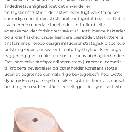
Det eksklusive netstof kombinerer holdbarhed med
åndedrætsvenlighed, idet det anvender en
flerlagskonstruktion, der aktivt leder fugt væk fra huden,
samtidig med at den strukturelle integritet bevares. Dette
avancerede materiale indeholder antimikrobielle
egenskaber, der forhindrer vækst af lugtbildende bakterier
og sikrer friskhed under længere bæretider. Beskytterens
anatomiinspirerede design inkluderer strategisk placerede
polstringzoner, der svarer til naturlige trykpunkter langs
ryggen og giver målrettet støtte, mens ubehag forhindres.
Det innovative stofspændingssystem justerer automatisk
til kropens bevægelser og opretholder konstant støtte
uden at begrænse den naturlige bevægelsesfrihed. Dette
dynamiske respons-system sikrer optimal komfort, uanset
om brugeren sidder, står eller deltager i let fysisk aktivitet.