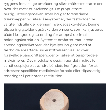
ryggens forskellige områder og sikre målrettet støtte der,
hvor det mest er nødvendigt. De proprietære
hurtigjusteringsmekanismer bruger forstærkede
trækknapper og sikre låsesystemer, der fastholder de
valgte indstillinger gennem hverdagsaktiviteter. Denne
tilpasning gælder også skulderremsene, som kan justeres
både i længde og spænding for at opnå optimal
holdningskorrektion. Systemet omfatter markerede
spændingsindikatorer, der hjælper brugere med at
fastholde ensartede understøttelsesniveauer over
forskellige bånddriftsperioder og sikre, at terapifordele
maksimeres. Det modulære design gør det muligt for
sundhedsplejere at ændre båndets konfiguration for at
adressere specifikke medicinske forhold eller tilpasse sig
ændringer i patientens restitution.