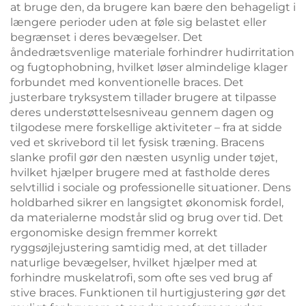
at bruge den, da brugere kan bære den behageligt i
længere perioder uden at føle sig belastet eller
begrænset i deres bevægelser. Det
åndedrætsvenlige materiale forhindrer hudirritation
og fugtophobning, hvilket løser almindelige klager
forbundet med konventionelle braces. Det
justerbare tryksystem tillader brugere at tilpasse
deres understøttelsesniveau gennem dagen og
tilgodese mere forskellige aktiviteter – fra at sidde
ved et skrivebord til let fysisk træning. Bracens
slanke profil gør den næsten usynlig under tøjet,
hvilket hjælper brugere med at fastholde deres
selvtillid i sociale og professionelle situationer. Dens
holdbarhed sikrer en langsigtet økonomisk fordel,
da materialerne modstår slid og brug over tid. Det
ergonomiske design fremmer korrekt
ryggsøjlejustering samtidig med, at det tillader
naturlige bevægelser, hvilket hjælper med at
forhindre muskelatrofi, som ofte ses ved brug af
stive braces. Funktionen til hurtigjustering gør det