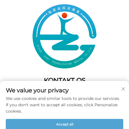
KONTAKT OS
We value your privacy
Add: 50 Gaofeng South Lane,West GateFuzhou,Fujian,Kina
We use cookies and similar tools to provide our services.
Tel:
+86-19859128239
If you don't want to accept all cookies, click Personalize
E-mail:
[email protected]
cookies.
Accept all
Copyright © 2025 Fujian Guozi Rehabilitation Medical Co.,Ltd