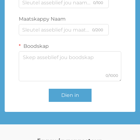
0/100
Maatskappy Naam
0/200
Boodskap
0/1000
Dien in