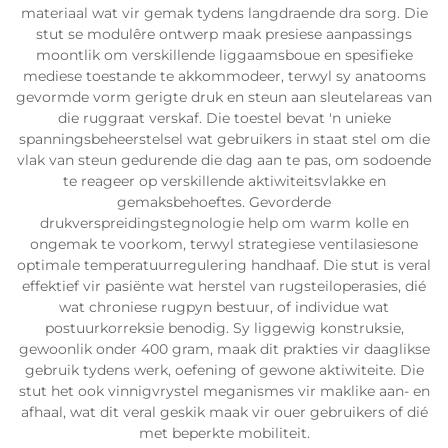
materiaal wat vir gemak tydens langdraende dra sorg. Die
stut se modulêre ontwerp maak presiese aanpassings
moontlik om verskillende liggaamsboue en spesifieke
mediese toestande te akkommodeer, terwyl sy anatooms
gevormde vorm gerigte druk en steun aan sleutelareas van
die ruggraat verskaf. Die toestel bevat 'n unieke
spanningsbeheerstelsel wat gebruikers in staat stel om die
vlak van steun gedurende die dag aan te pas, om sodoende
te reageer op verskillende aktiwiteitsvlakke en
gemaksbehoeftes. Gevorderde
drukverspreidingstegnologie help om warm kolle en
ongemak te voorkom, terwyl strategiese ventilasiesone
optimale temperatuurregulering handhaaf. Die stut is veral
effektief vir pasiënte wat herstel van rugsteiloperasies, dié
wat chroniese rugpyn bestuur, of individue wat
postuurkorreksie benodig. Sy liggewig konstruksie,
gewoonlik onder 400 gram, maak dit prakties vir daaglikse
gebruik tydens werk, oefening of gewone aktiwiteite. Die
stut het ook vinnigvrystel meganismes vir maklike aan- en
afhaal, wat dit veral geskik maak vir ouer gebruikers of dié
met beperkte mobiliteit.