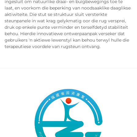
ingesluit om natuurlike draai- en buigbewegings toe te
laat, en voorkom die beperking van noodsaaklike daaglikse
aktiwiteite. Die stut se struktuur sluit versterkte
steunpanele in wat krag gelykmatig oor die rug versprei,
druk op enkele punte verminder en terselfdetyd stabiliteit
behou. Hierdie innovatiewe ontwerpaanpak verseker dat
gebruikers 'n aktiewe lewenstyl kan behou terwyl hulle die
terapeutiese voordele van rugsteun ontvang.