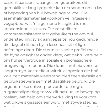
pasiënt aansienlik, aangesien gebruikers dit
gemaklik vir lang tydperke kan dra sonder om 'n las
of beperking van hul bewegings te voel. Die
asemhalingsmateriaal voorkom velirritasie en
vogopbou, wat 'n algemene klaaglied is met
konvensionele steuns. Die verstellbare
kompressiesisteem laat gebruikers toe om hul
ondersteuningsvlak aangepas te hou gedurende
die dag, of dit nou by 'n lessenaar sit of ligte
oefeninge doen. Die steun se slanke profiel maak
dit byna onsigbaar onder klere, wat gebruikers help
om hul selfvertroue in sosiale en professionele
omgewings te behou. Die duursaamheid verseker
langtermyn-kosteeffektiwiteit, aangesien die hoë-
kwaliteit materiale weerstand bied teen slytasie en
gebruiksgewere self met daaglikse gebruik. Die
ergonomiese ontwerp bevorder die regte
ruggraatalignering terwyl dit natuurlike beweging
toelaat, wat help om spierverkalking te voorkom
wat dikwels geassosieer word met stywe steuns.