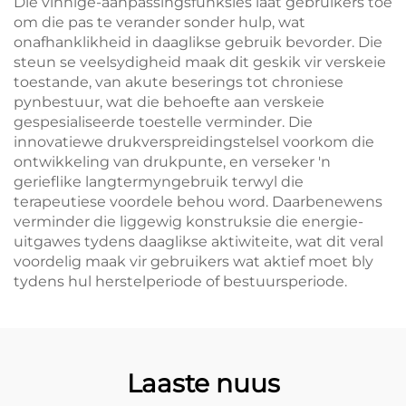
Die vinnige-aanpassingsfunksies laat gebruikers toe
om die pas te verander sonder hulp, wat
onafhanklikheid in daaglikse gebruik bevorder. Die
steun se veelsydigheid maak dit geskik vir verskeie
toestande, van akute beserings tot chroniese
pynbestuur, wat die behoefte aan verskeie
gespesialiseerde toestelle verminder. Die
innovatiewe drukverspreidingstelsel voorkom die
ontwikkeling van drukpunte, en verseker 'n
gerieflike langtermyngebruik terwyl die
terapeutiese voordele behou word. Daarbenewens
verminder die liggewig konstruksie die energie-
uitgawes tydens daaglikse aktiwiteite, wat dit veral
voordelig maak vir gebruikers wat aktief moet bly
tydens hul herstelperiode of bestuursperiode.
Laaste nuus