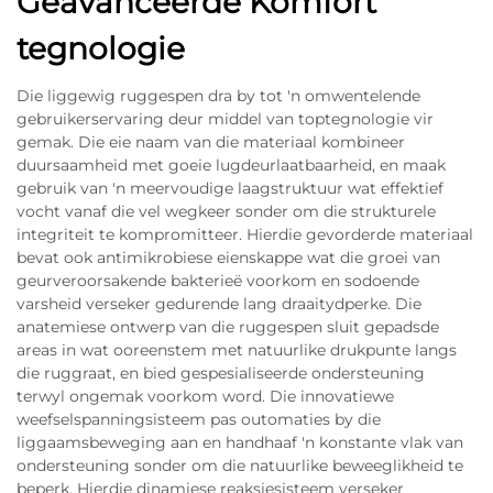
Geavanceerde Komfort
tegnologie
Die liggewig ruggespen dra by tot 'n omwentelende
gebruikerservaring deur middel van toptegnologie vir
gemak. Die eie naam van die materiaal kombineer
duursaamheid met goeie lugdeurlaatbaarheid, en maak
gebruik van 'n meervoudige laagstruktuur wat effektief
vocht vanaf die vel wegkeer sonder om die strukturele
integriteit te kompromitteer. Hierdie gevorderde materiaal
bevat ook antimikrobiese eienskappe wat die groei van
geurveroorsakende bakterieë voorkom en sodoende
varsheid verseker gedurende lang draaitydperke. Die
anatemiese ontwerp van die ruggespen sluit gepadsde
areas in wat ooreenstem met natuurlike drukpunte langs
die ruggraat, en bied gespesialiseerde ondersteuning
terwyl ongemak voorkom word. Die innovatiewe
weefselspanningsisteem pas outomaties by die
liggaamsbeweging aan en handhaaf 'n konstante vlak van
ondersteuning sonder om die natuurlike beweeglikheid te
beperk. Hierdie dinamiese reaksiesisteem verseker