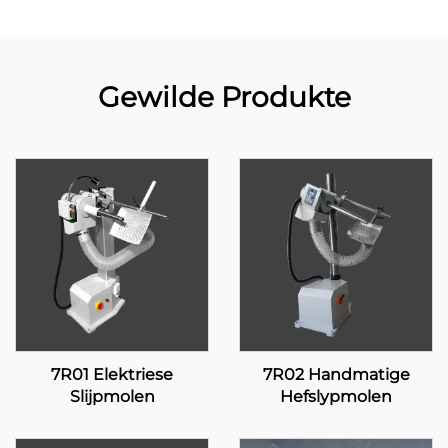
Gewilde Produkte
7R01 Elektriese
7R02 Handmatige
Slijpmolen
Hefslypmolen