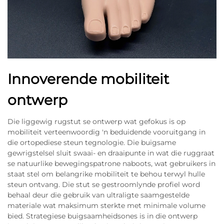
Innoverende mobiliteit
ontwerp
Die liggewig rugstut se ontwerp wat gefokus is op
mobiliteit verteenwoordig 'n beduidende vooruitgang in
die ortopediese steun tegnologie. Die buigsame
gewrigstelsel sluit swaai- en draaipunte in wat die ruggraat
se natuurlike bewegingspatrone naboots, wat gebruikers in
staat stel om belangrike mobiliteit te behou terwyl hulle
steun ontvang. Die stut se gestroomlynde profiel word
behaal deur die gebruik van ultraligte saamgestelde
materiale wat maksimum sterkte met minimale volume
bied. Strategiese buigsaamheidsones is in die ontwerp