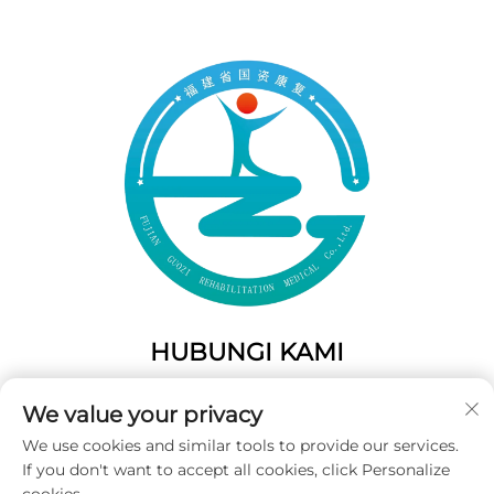
HUBUNGI KAMI
Add: 50 Gaofeng South Lane, Pintu Barat Fuzhou, Fujian,
We value your privacy
Tiongkok
We use cookies and similar tools to provide our services.
Telp:
+86-19859128239
If you don't want to accept all cookies, click Personalize
E-Mail:
[email protected]