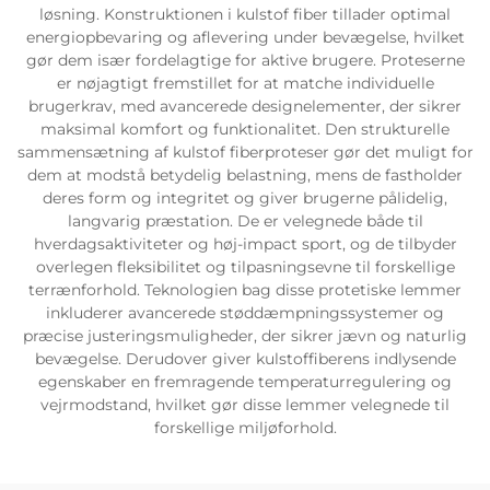
løsning. Konstruktionen i kulstof fiber tillader optimal
energiopbevaring og aflevering under bevægelse, hvilket
gør dem især fordelagtige for aktive brugere. Proteserne
er nøjagtigt fremstillet for at matche individuelle
brugerkrav, med avancerede designelementer, der sikrer
maksimal komfort og funktionalitet. Den strukturelle
sammensætning af kulstof fiberproteser gør det muligt for
dem at modstå betydelig belastning, mens de fastholder
deres form og integritet og giver brugerne pålidelig,
langvarig præstation. De er velegnede både til
hverdagsaktiviteter og høj-impact sport, og de tilbyder
overlegen fleksibilitet og tilpasningsevne til forskellige
terrænforhold. Teknologien bag disse protetiske lemmer
inkluderer avancerede støddæmpningssystemer og
præcise justeringsmuligheder, der sikrer jævn og naturlig
bevægelse. Derudover giver kulstoffiberens indlysende
egenskaber en fremragende temperaturregulering og
vejrmodstand, hvilket gør disse lemmer velegnede til
forskellige miljøforhold.