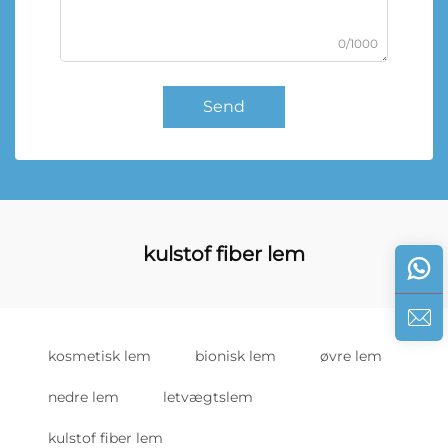
0/1000
Send
kulstof fiber lem
kosmetisk lem
bionisk lem
øvre lem
nedre lem
letvægtslem
kulstof fiber lem