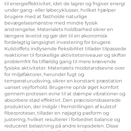
til energieffektivitet, idet de lagrer og frigiver energi
under gang- eller løbecyklusser, hvilket hjælper
brugere med at fastholde naturlige
bevægelsesmønstre med mindre fysisk
anstrengelse. Materialets holdbarhed sikrer en
længere levetid og gør det til en økonomisk
fordelagtig langsigtet investering for brugere.
Kulstoffets indlysende fleksibilitet tillader tilpassede
reaktioner til forskellige aktivitetsniveauer og skifter
problemfrit fra tilfældig gang til mere krævende
fysiske aktiviteter. Materialets modstandsevne over
for miljøfaktorer, herunder fugt og
temperaturudsving, sikrer en konstant præstation
uanset vejrforhold. Brugerne opnår øget komfort
gennem protesen evne til at dæmpe vibrationer og
absorbere stød effektivt. Den præcisionsbaserede
produktion, der indgår i fremstillingen af kulstof
fiberproteser, tillader en nøjagtig pasform og
justering, hvilket resulterer i forbedret balance og
reduceret belastning på andre kropsdelen. Disse