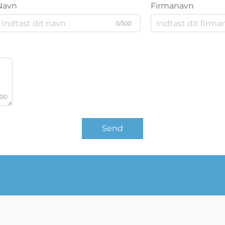
Navn
Firmanavn
0/100
000
Send