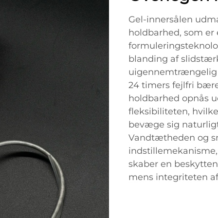
Gel-innersålen udmæ
holdbarhed, som er 
formuleringsteknolo
blanding af slidstæ
uigennemtrængelig f
24 timers fejlfri 
holdbarhed opnås u
fleksibiliteten, hvil
bevæge sig naturli
Vandtætheden og sm
indstillemekanisme,
skaber en beskytten
mens integriteten af