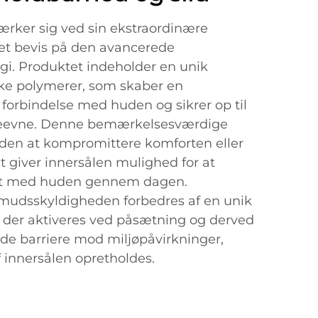
rker sig ved sin ekstraordinære
et bevis på den avancerede
gi. Produktet indeholder en unik
rke polymerer, som skaber en
orbindelse med huden og sikrer op til
bæreevne. Denne bemærkelsesværdige
den at kompromittere komforten eller
ket giver innersålen mulighed for at
gt med huden gennem dagen.
udsskyldigheden forbedres af en unik
 der aktiveres ved påsætning og derved
de barriere mod miljøpåvirkninger,
 innersålen opretholdes.