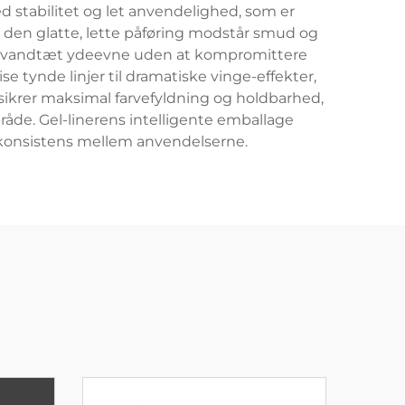
 stabilitet og let anvendelighed, som er
s den glatte, lette påføring modstår smud og
er vandtæt ydeevne uden at kompromittere
se tynde linjer til dramatiske vinge-effekter,
sikrer maksimal farvefyldning og holdbarhed,
åde. Gel-linerens intelligente emballage
al konsistens mellem anvendelserne.