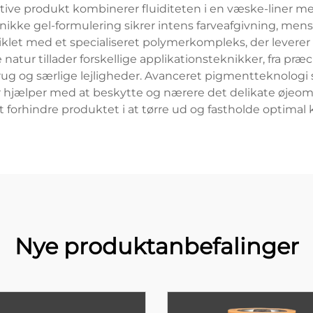
ive produkt kombinerer fluiditeten i en væske-liner med
nikke gel-formulering sikrer intens farveafgivning, men
klet med et specialiseret polymerkompleks, der lever
atur tillader forskellige applikationsteknikker, fra præci
rug og særlige lejligheder. Avanceret pigmentteknologi 
er hjælper med at beskytte og nærere det delikate øjeomr
at forhindre produktet i at tørre ud og fastholde optim
Nye produktanbefalinger