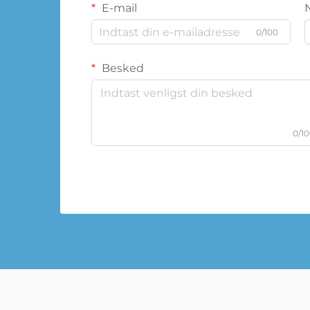
E-mail
0/100
Besked
0/1