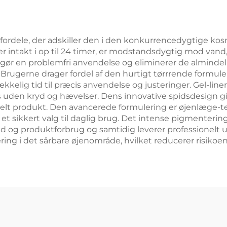
fordele, der adskiller den i den konkurrencedygtige kos
er intakt i op til 24 timer, er modstandsdygtig mod vand
gør en problemfri anvendelse og eliminerer de alminde
. Brugerne drager fordel af den hurtigt tørrrende formule
ækkelig tid til præcis anvendelse og justeringer. Gel-li
s uden kryd og hævelser. Dens innovative spidsdesign gi
enkelt produkt. Den avancerede formulering er øjenlæge-
il et sikkert valg til daglig brug. Det intense pigmente
 tid og produktforbrug og samtidig leverer professionelt
ring i det sårbare øjenområde, hvilket reducerer risikoen 