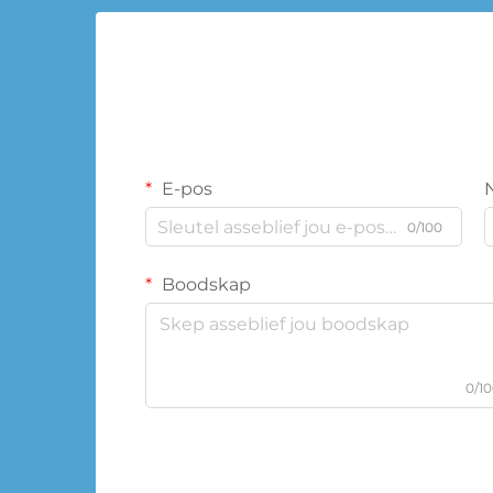
E-pos
0/100
Boodskap
0/1