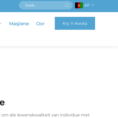
AF
Kry 'n Kwota
Masjiene
Oor
se
p om die lewenskwaliteit van individue met