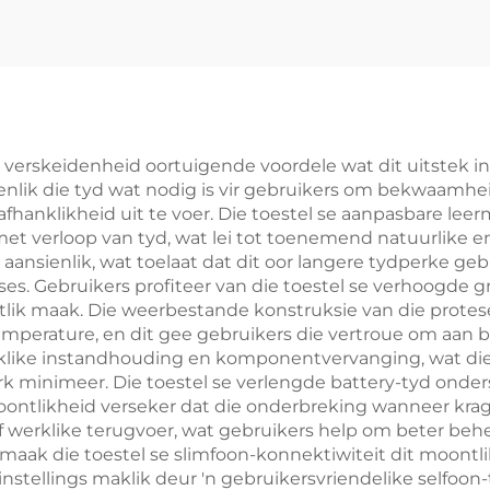
 verskeidenheid oortuigende voordele wat dit uitstek i
nlik die tyd wat nodig is vir gebruikers om bekwaamheid 
afhanklikheid uit te voer. Die toestel se aanpasbare le
met verloop van tyd, wat lei tot toenemend natuurlike 
nsienlik, wat toelaat dat dit oor langere tydperke geb
es. Gebruikers profiteer van die toestel se verhoogde gr
lik maak. Die weerbestande konstruksie van die protes
mperature, en dit gee gebruikers die vertroue om aan b
klike instandhouding en komponentvervanging, wat di
erk minimeer. Die toestel se verlengde battery-tyd onder
moontlikheid verseker dat die onderbreking wanneer kra
f werklike terugvoer, wat gebruikers help om beter be
maak die toestel se slimfoon-konnektiwiteit dit moontli
tellings maklik deur 'n gebruikersvriendelike selfoon-