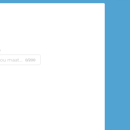
m
0/200