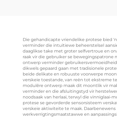
Die gehandicapte vriendelike protese bied 'n
verminder die intuïtiewe beheerstelsel aansie
daaglikse take met groter selfvertroue en on
raak vir die gebruiker se bewegingspatrone 
ontwerp verminder gebruikersvermoeidheid aa
dikwels gepaard gaan met tradisionele protes
beide delikate en robuuste voorwerpe moont
verskeie toestande, van reën tot ekstreme te
modulêre ontwerp maak dit moontlik vir ma
verminder en die afsluitingstyd vir herstelw
noodsaak van herlaai, terwyl die vinniglaai-
protese se gevorderde sensorsisteem verska
verskeie aktiwiteite te maak. Daarbenewens 
werkverrigtingsmaatstawwe en aanpassingsins