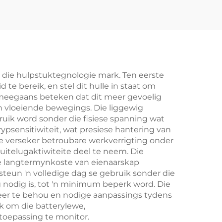
n die hulpstuktegnologie mark. Ten eerste
te bereik, en stel dit hulle in staat om
ermeegaans beteken dat dit meer gevoelig
en vloeiende bewegings. Die liggewig
ruik word sonder die fisiese spanning wat
ypsensitiwiteit, wat presiese hantering van
e verseker betroubare werkverrigting onder
uitelugaktiwiteite deel te neem. Die
e langtermynkoste van eienaarskap
steun 'n volledige dag se gebruik sonder die
g nodig is, tot 'n minimum beperk word. Die
heer te behou en nodige aanpassings tydens
k om die batterylewe,
toepassing te monitor.