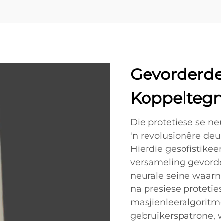
Gevorderde
Koppeltegn
Die protetiese se n
'n revolusionêre de
Hierdie gesofistike
versameling gevord
neurale seine waarn
na presiese proteties
masjienleeralgoritm
gebruikerspatrone, w