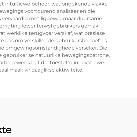
met intuïtiewe beheer, wat ongekende vlakke
bewegings voortdurend analiseer en die
is vervaardig met liggewig maar duursame
errigting lewer terwyl gebruikers gemak
t werklike terugvoer verskaf, wat presiese
e pas om verskillende gebruikersbehoeftes
keie omgewingsomstandighede verseker. Die
ie gebruiker se natuurlike bewegingspatrone,
aarbenewens het die toestel 'n innovatiewe
eaal maak vir daaglikse aktiwiteite.
kte