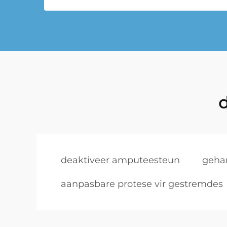
d
deaktiveer amputeesteun
gehan
aanpasbare protese vir gestremdes