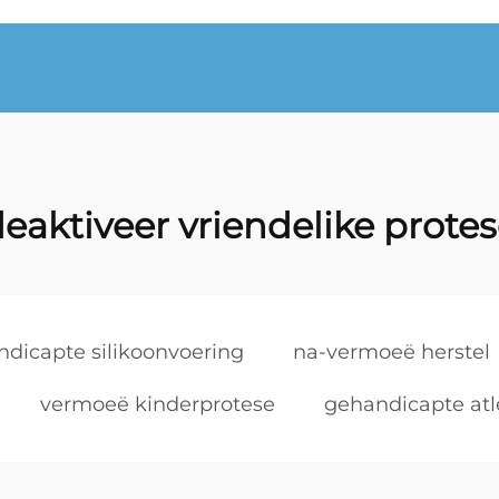
eaktiveer vriendelike prote
dicapte silikoonvoering
na-vermoeë herstel
vermoeë kinderprotese
gehandicapte atl