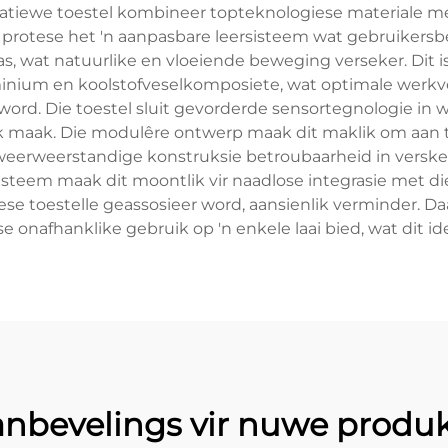
ovatiewe toestel kombineer topteknologiese materiale 
e protese het 'n aanpasbare leersisteem wat gebruikers
, wat natuurlike en vloeiende beweging verseker. Dit 
uminium en koolstofveselkomposiete, wat optimale werkv
d. Die toestel sluit gevorderde sensortegnologie in wa
maak. Die modulêre ontwerp maak dit maklik om aan t
weerweerstandige konstruksie betroubaarheid in vers
isteem maak dit moontlik vir naadlose integrasie met d
ese toestelle geassosieer word, aansienlik verminder. D
e onafhanklike gebruik op 'n enkele laai bied, wat dit id
nbevelings vir nuwe produ