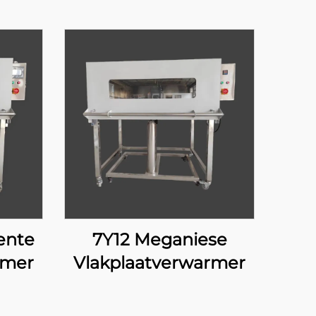
gente
7Y12 Meganiese
rmer
Vlakplaatverwarmer