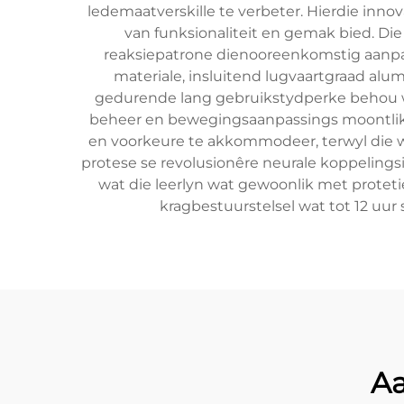
ledemaatverskille te verbeter. Hierdie inn
van funksionaliteit en gemak bied. Di
reaksiepatrone dienooreenkomstig aanpas
materiale, insluitend lugvaartgraad al
gedurende lang gebruikstydperke behou wor
beheer en bewegingsaanpassings moontlik 
en voorkeure te akkommodeer, terwyl die 
protese se revolusionêre neurale koppelings
wat die leerlyn wat gewoonlik met proteti
kragbestuurstelsel wat tot 12 uur s
Aa