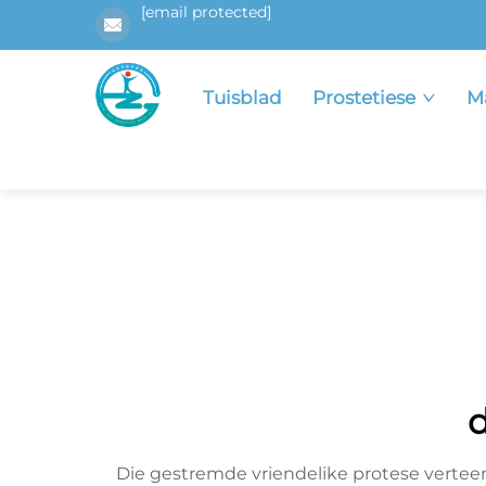
[email protected]
Tuisblad
Prostetiese
M
d
Die gestremde vriendelike protese verteen