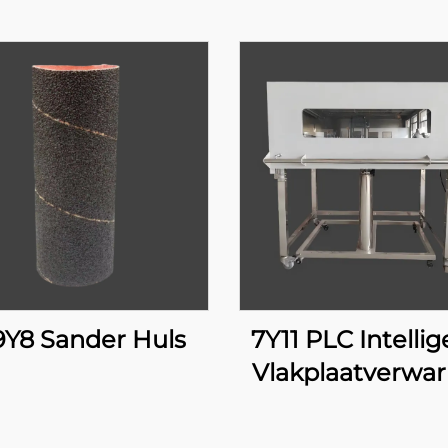
9Y8 Sander Huls
7Y11 PLC Intelli
Vlakplaatverwa