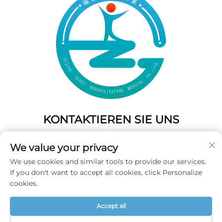
KONTAKTIEREN SIE UNS
Add: 50 Gaofeng South Lane, West Gate Fuzhou, Fujian,
We value your privacy
China
We use cookies and similar tools to provide our services.
Tel.:
+86-19859128239
If you don't want to accept all cookies, click Personalize
E-Mail:
[email protected]
cookies.
Accept all
Copyright © 2025 Fujian Guozi Rehabilitation Medical Co.,Ltd