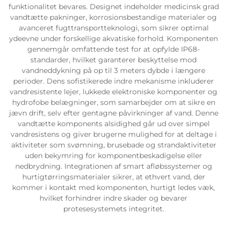
funktionalitet bevares. Designet indeholder medicinsk grad
vandtætte pakninger, korrosionsbestandige materialer og
avanceret fugttransportteknologi, som sikrer optimal
ydeevne under forskellige akvatiske forhold. Komponenten
gennemgår omfattende test for at opfylde IP68-
standarder, hvilket garanterer beskyttelse mod
vandneddykning på op til 3 meters dybde i længere
perioder. Dens sofistikerede indre mekanisme inkluderer
vandresistente lejer, lukkede elektroniske komponenter og
hydrofobe belægninger, som samarbejder om at sikre en
jævn drift, selv efter gentagne påvirkninger af vand. Denne
vandtætte komponents alsidighed går ud over simpel
vandresistens og giver brugerne mulighed for at deltage i
aktiviteter som svømning, brusebade og strandaktiviteter
uden bekymring for komponentbeskadigelse eller
nedbrydning. Integrationen af smart afløbssystemer og
hurtigtørringsmaterialer sikrer, at ethvert vand, der
kommer i kontakt med komponenten, hurtigt ledes væk,
hvilket forhindrer indre skader og bevarer
protesesystemets integritet.