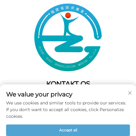
KONTAKT OS
We value your privacy
Add: 50 Gaofeng South Lane,West GateFuzhou,Fujian,Kina
We use cookies and similar tools to provide our services.
Tel:
+86-19859128239
If you don't want to accept all cookies, click Personalize
E-mail:
[email protected]
cookies.
Accept all
Copyright © 2025 Fujian Guozi Rehabilitation Medical Co.,Ltd