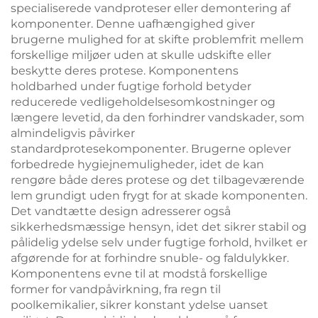
specialiserede vandproteser eller demontering af
komponenter. Denne uafhængighed giver
brugerne mulighed for at skifte problemfrit mellem
forskellige miljøer uden at skulle udskifte eller
beskytte deres protese. Komponentens
holdbarhed under fugtige forhold betyder
reducerede vedligeholdelsesomkostninger og
længere levetid, da den forhindrer vandskader, som
almindeligvis påvirker
standardprotesekomponenter. Brugerne oplever
forbedrede hygiejnemuligheder, idet de kan
rengøre både deres protese og det tilbageværende
lem grundigt uden frygt for at skade komponenten.
Det vandtætte design adresserer også
sikkerhedsmæssige hensyn, idet det sikrer stabil og
pålidelig ydelse selv under fugtige forhold, hvilket er
afgørende for at forhindre snuble- og faldulykker.
Komponentens evne til at modstå forskellige
former for vandpåvirkning, fra regn til
poolkemikalier, sikrer konstant ydelse uanset