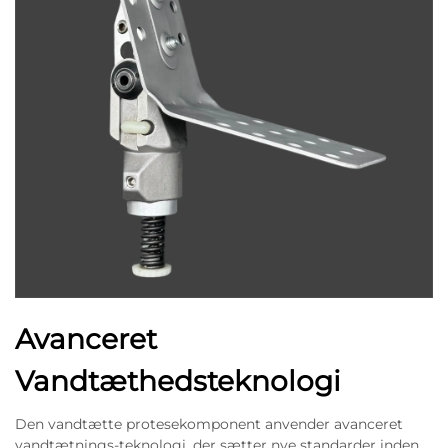
Avanceret
Vandtæthedsteknologi
Den vandtætte protesekomponent anvender avanceret
vandtætnings-teknologi, der sætter nye standarder inden