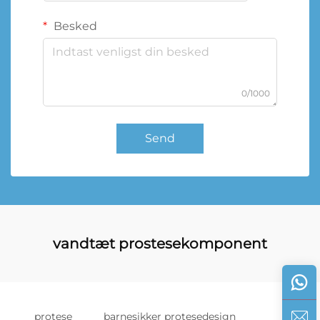
Besked
0/1000
Send
vandtæt prostesekomponent
protese
barnesikker protesedesign