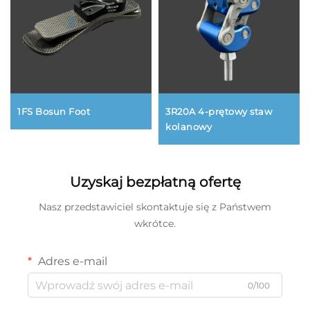
1FS Bosun Foot
3R20A 4-prętowy staw
kolanowy
Uzyskaj bezpłatną ofertę
Nasz przedstawiciel skontaktuje się z Państwem
wkrótce.
Adres e-mail
0/100