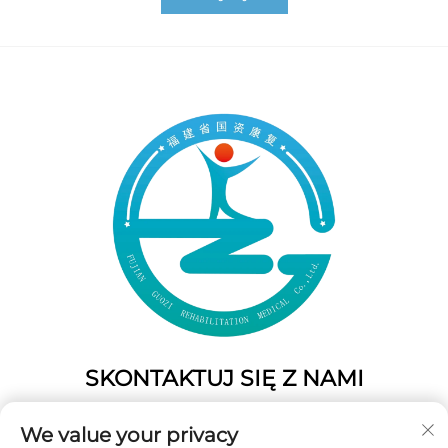
SKONTAKTUJ SIĘ Z NAMI
Add: 50 Gaofeng South Lane, West GateFuzhou, Fujian,
We value your privacy
Chiny