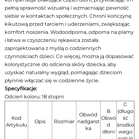
pełną sprawność wizualną i wzmacniając pewność
siebie w kontaktach społecznych. Chroni kończynę
kikutową przed tarciem i uderzeniami, zwiększając
komfort noszenia. Wodoodporna, odporna na plamy
i łatwa w czyszczeniu rękawica została
zaprojektowana z myślą o codziennych
czynnościach dzieci. Co więcej, można ją dopasować
kolorystycznie do odcienia skóry dziecka, aby
uzyskać naturalny wygląd, pomagając dzieciom
płynnie włączać się w codzienne życie.
Specyfikacje:
Odcień koloru: 18 stopni
C
B
(długo
Obwód
Kod
Obwó
ść
Opis
Rozmiar
nadgarst
Artykułu
d
środko
ka
dłoni
wego
palca)