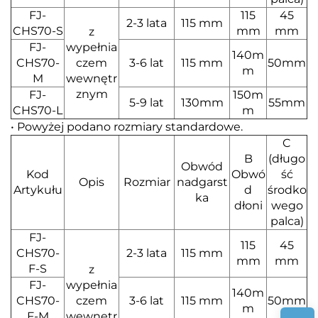
FJ-
115
45
2-3 lata
115 mm
CHS70-S
mm
mm
z
FJ-
wypełnia
140m
CHS70-
czem
3-6 lat
115 mm
50mm
m
M
wewnętr
znym
FJ-
150m
5-9 lat
130mm
55mm
CHS70-L
m
• Powyżej podano rozmiary standardowe.
C
B
(długo
Obwód
Kod
Obwó
ść
Opis
Rozmiar
nadgarst
Artykułu
d
środko
ka
dłoni
wego
palca)
FJ-
115
45
CHS70-
2-3 lata
115 mm
mm
mm
F-S
z
FJ-
wypełnia
140m
CHS70-
czem
3-6 lat
115 mm
50mm
m
F-M
wewnętr