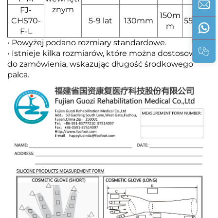
znym
FJ-
150m
CHS70-
5-9 lat
130mm
55mm
m
F-L
• Powyżej podano rozmiary standardowe.
• Istnieje kilka rozmiarów, które można dostosować
do zamówienia, wskazując długość środkowego
palca.