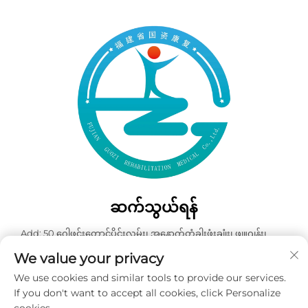
ဆက်သွယ်ရန်
Add: 50 ဂေါဖင်းတောင်ပိုင်းလမ်း၊ အနောက်တံခါးဖုံးချုံး၊ ဖျူဂျန်း၊
တရုတ်နိုင်ငံ
We value your privacy
ဖုန်း:
+86-19859128239
We use cookies and similar tools to provide our services.
အီးမေးလ်:
[email protected]
If you don't want to accept all cookies, click Personalize