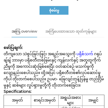
စုံစမ်းမှု
အကြ overview
အကြံပေးထားသော ထုတ်ကုန်များ
ဖော်ပြချက်:
တိကျသော သဲစွပ်ခြင်းဖြင့်၊ အရည်အသွေးကို
ပရိုစ်သက်
ဂရုပ်
ချ်ချ် ဘားမှာ ပရိုစတီတစ်ခြမ်းနှင့် ကျန်လက်နှင့် အတူတူကိုက်
ညီမှုကို အကောင်းဆုံးဖြစ်စေပြီး ဝတ်ဆင်စဉ် မသက်မှုကို
လျော့နည်းစေပါသည်။ ထို့အပြင် ပရိုစတီတစ်၏လုပ်ဆောင်မှု
ကိုပါ တိုးတက်စေပါသည်။ ဥပမာ- ခြေလျင်တုန့်ပြန်မှု တည်ငြိမ်
မှုနှင့် ဆစ်များ လှုပ်ရှားမှုတို့ကို တိုးတက်စေခြင်း။
Specifications:
အရွယ်အစား
အမှတ်
စာရင်းအမှတ်
အမျှင်
များ