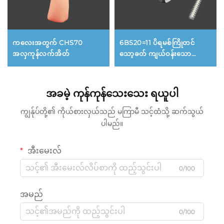
ကလေးအတွက် CHS70
6BS20=11 ပိရမစ်ကြိုတင်
အလှကုန်လက်အိတ်
သော့ခတ် ကျယ်ဝန်းသော
နားရွက် 4 ခု
အခမဲ့ ကုန်ကုန်သေးသေး ရယူပါ
ကျွန်ုပ်တို့၏ ကိုယ်စားလှယ်သည် မကြာမီ သင့်ထံသို့ ဆက်သွယ်
ပါမည်။
အီးမေးလ်
0/100
အမည်
0/100