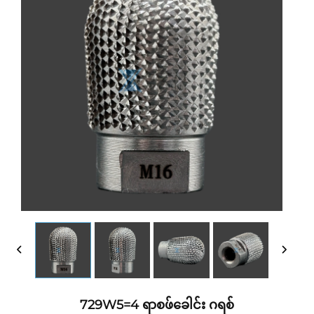
729W5=4 ရာစဖ်ခေါင်း ဂရစ်