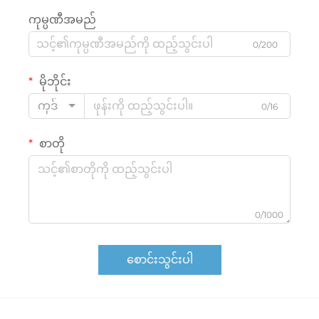
ကုမ္ပဏီအမည်
0/200
မိုဘိုင်း
ကုဒ်
0/16
စာတို
0/1000
စောင်းသွင်းပါ