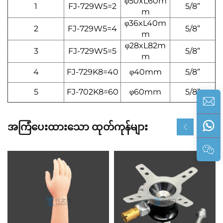
φ50xL60m
1
FJ-729W5=2
5/8”
m
φ36xL40m
2
FJ-729W5=4
5/8”
m
φ28xL82m
3
FJ-729W5=5
5/8”
m
4
FJ-729K8=40
φ40mm
5/8”
5
FJ-702K8=60
φ60mm
5/8”
အကြံပေးထားသော ထုတ်ကုန်များ