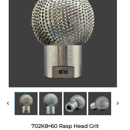
702K8=60 Rasp Head Grit