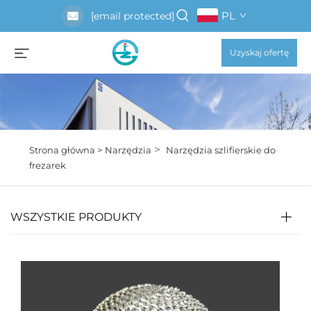
PL
[email protected]
Uzyskaj ofertę
>
Strona główna >
Narzędzia
Narzędzia szlifierskie do
frezarek
WSZYSTKIE PRODUKTY