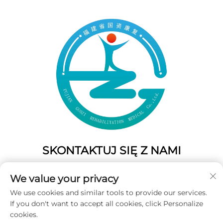
SKONTAKTUJ SIĘ Z NAMI
Add: 50 Gaofeng South Lane, West GateFuzhou, Fujian,
We value your privacy
Chiny
We use cookies and similar tools to provide our services.
Tel.:
+86-19859128239
If you don't want to accept all cookies, click Personalize
E-mail:
[email protected]
cookies.