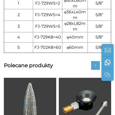
φ50xL60m
1
FJ-729W5=2
5/8”
m
φ36xL40m
2
FJ-729W5=4
5/8”
m
φ28xL82m
3
FJ-729W5=5
5/8”
m
4
FJ-729K8=40
φ40mm
5/8”
5
FJ-702K8=60
φ60mm
5/8”
Polecane produkty