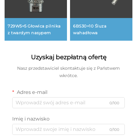
6BS30=10 Śluza
729W5=5 Głowica pilnika
wahadłowa
z twardym nasypem
Uzyskaj bezpłatną ofertę
Nasz przedstawiciel skontaktuje się z Państwem
wkrótce.
Adres e-mail
0/100
Imię i nazwisko
0/100