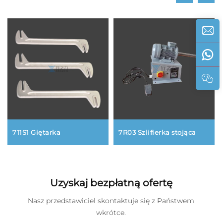
711S1 Giętarka
7R03 Szlifierka stojąca
Uzyskaj bezpłatną ofertę
Nasz przedstawiciel skontaktuje się z Państwem
wkrótce.