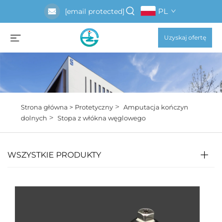
PL
[email protected]
Uzyskaj ofertę
>
Strona główna >
Protetyczny
Amputacja kończyn
>
dolnych
Stopa z włókna węglowego
WSZYSTKIE PRODUKTY