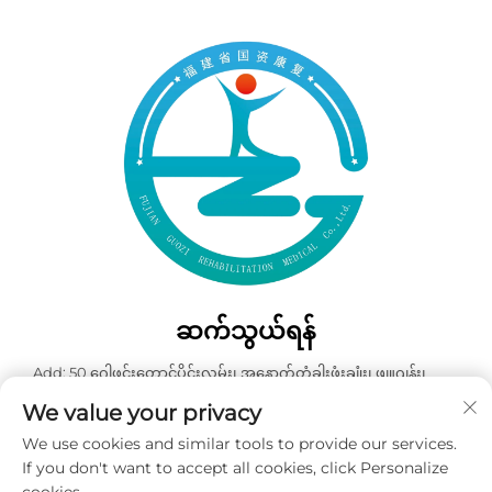
ဆက်သွယ်ရန်
Add: 50 ဂေါဖင်းတောင်ပိုင်းလမ်း၊ အနောက်တံခါးဖုံးချုံး၊ ဖျူဂျန်း၊
တရုတ်နိုင်ငံ
We value your privacy
ဖုန်း:
+86-19859128239
We use cookies and similar tools to provide our services.
အီးမေးလ်:
[email protected]
If you don't want to accept all cookies, click Personalize