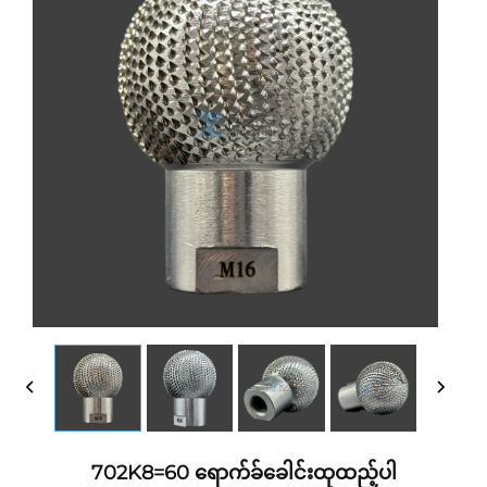
702K8=60 ရောက်ခ်ခေါင်းထုထည့်ပါ