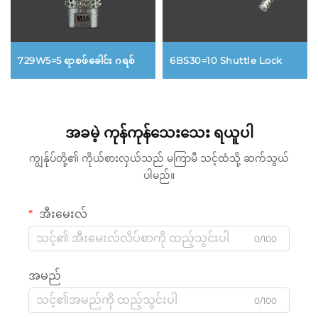
6BS30=10 Shuttle Lock
729W5=5 ရာစဖ်ခေါင်း ဂရစ်
အခမဲ့ ကုန်ကုန်သေးသေး ရယူပါ
ကျွန်ုပ်တို့၏ ကိုယ်စားလှယ်သည် မကြာမီ သင့်ထံသို့ ဆက်သွယ်
ပါမည်။
အီးမေးလ်
0/100
အမည်
0/100