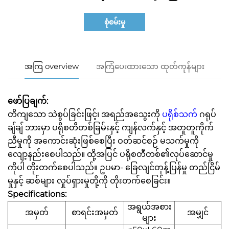
စုံစမ်းမှု
အကြ overview
အကြံပေးထားသော ထုတ်ကုန်များ
ဖော်ပြချက်:
တိကျသော သဲစွပ်ခြင်းဖြင့်၊ အရည်အသွေးကို
ပရိုစ်သက်
ဂရုပ်
ချ်ချ် ဘားမှာ ပရိုစတီတစ်ခြမ်းနှင့် ကျန်လက်နှင့် အတူတူကိုက်
ညီမှုကို အကောင်းဆုံးဖြစ်စေပြီး ဝတ်ဆင်စဉ် မသက်မှုကို
လျော့နည်းစေပါသည်။ ထို့အပြင် ပရိုစတီတစ်၏လုပ်ဆောင်မှု
ကိုပါ တိုးတက်စေပါသည်။ ဥပမာ- ခြေလျင်တုန့်ပြန်မှု တည်ငြိမ်
မှုနှင့် ဆစ်များ လှုပ်ရှားမှုတို့ကို တိုးတက်စေခြင်း။
Specifications:
အရွယ်အစား
အမှတ်
စာရင်းအမှတ်
အမျှင်
များ