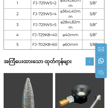
φ50xL60m
1
FJ-729W5=2
5/8”
m
φ36xL40m
2
FJ-729W5=4
5/8”
m
φ28xL82m
3
FJ-729W5=5
5/8”
m
4
FJ-729K8=40
φ40mm
5/8”
5
FJ-702K8=60
φ60mm
5/8”
အကြံပေးထားသော ထုတ်ကုန်များ