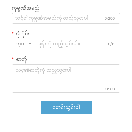
ကုမ္ပဏီအမည်
0/200
မိုဘိုင်း
ကုဒ်
0/16
စာတို
0/1000
စောင်းသွင်းပါ