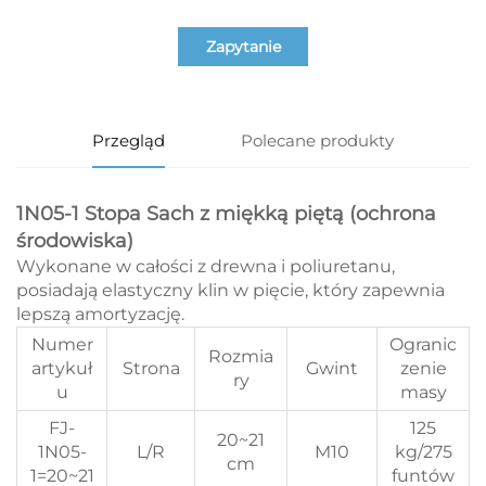
Zapytanie
Przegląd
Polecane produkty
1N05-1 Stopa Sach z miękką piętą (ochrona
środowiska)
Wykonane w całości z drewna i poliuretanu,
posiadają elastyczny klin w pięcie, który zapewnia
lepszą amortyzację.
Numer
Ogranic
Rozmia
artykuł
Strona
Gwint
zenie
ry
u
masy
FJ-
125
20~21
1N05-
L/R
M10
kg/275
cm
1=20~21
funtów