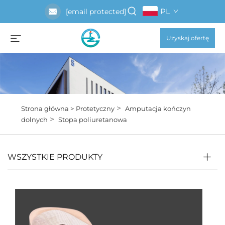
PL
[email protected]
Uzyskaj ofertę
>
Strona główna >
Protetyczny
Amputacja kończyn
>
dolnych
Stopa poliuretanowa
WSZYSTKIE PRODUKTY