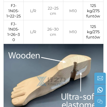
FJ-
125
22~25
1N05-
L/R
M10
kg/275
cm
1=22~25
funtów
FJ-
125
1N05-
26~30
L/R
M10
kg/275
1=26~3
cm
funtów
0