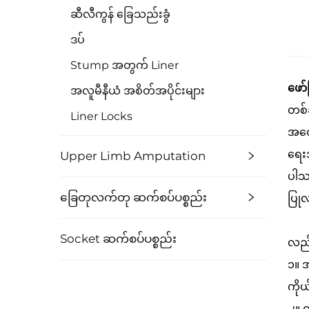
ဆီလီကွန် ခြေသည်းခွံ
ဒပ်
Stump အတွက် Liner
ဖော်
အလူမီနီယံ အစိတ်အပိုင်းများ
တစ်
Liner Locks
အတွေ
ရေး
Upper Limb Amputation
ပါသ
ခြေတုလက်တု ဆက်စပ်ပစ္စည်း
ပြု
Socket ဆက်စပ်ပစ္စည်း
လည်ပ
၁။ အ
ကို
၂။ ဝ