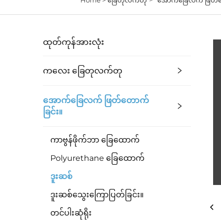
ထုတ်ကုန်အားလုံး
ကလေး ခြေတုလက်တု
အောက်ခြေလက် ဖြတ်တောက်
ခြင်း။
ကာဗွန်ဖိုက်ဘာ ခြေထောက်
Polyurethane ခြေထောက်
ဒူးဆစ်
ဒူးဆစ်သွေးကြောပြတ်ခြင်း။
တင်ပါးဆုံရိုး