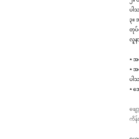
ပါသ
၃။ 
တုပ်
လူန
★ အထ
★ အထ
ပါသ
★ အေ
ဖျေ
ကိန
ယေဘု