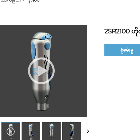
2SR2100 ဟို
စုံစမ်းမှု