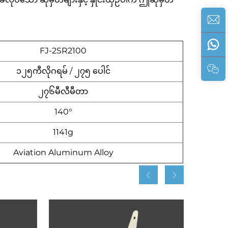
FJ-2SR2100
၁၂၅ကီလိုဂရမ် / ၂၇၅ ပေါင်
၂၇၆မီလီမီတာ
140°
1141g
Aviation Aluminum Alloy