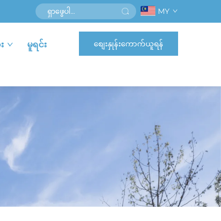
MY
စျေးနှုန်းကောက်ယူရန်
း
မူရင်း