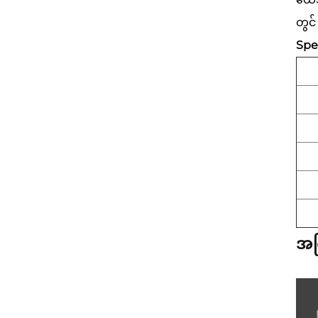
တွင် 
Spec
အက