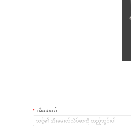
အီးမေးလ်