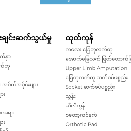
န်းချင်းဆက်သွယ်မှု
ထုတ်ကုန်
ကလေး ခြေတုလက်တု
က်နှာ
အောက်ခြေလက် ဖြတ်တောက်ခြ
က်တု
Upper Limb Amputation
ခြေတုလက်တု ဆက်စပ်ပစ္စည်း
 အစိတ်အပိုင်းများ
Socket ဆက်စပ်ပစ္စည်း
ျား
သွန်း
ဆီလီကွန်
်းအရာ
စတော့ကင်နက်
ား
Orthotic Pad