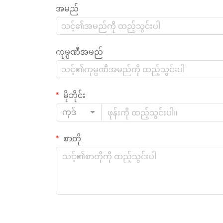
အမည်
ကုမ္ပဏီအမည်
မိုဘိုင်း
ကုဒ်
စာတို