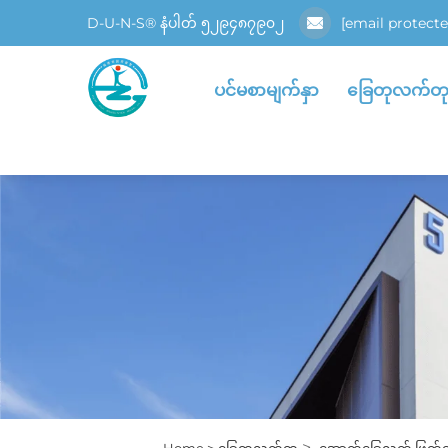
D-U-N-S® နံပါတ် ၅၂၉၄၈၇၉၀၂
[email protecte
ပင်မစာမျက်နှာ
ခြေတုလက်တ
>
Home >
ခြေတုလက်တု
အောက်ခြေလက် ဖြတ်တ