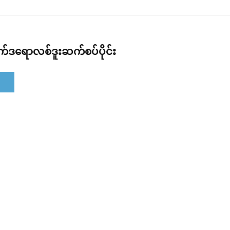
က်ဒရောလစ်ဒူးဆက်စပ်ပိုင်း