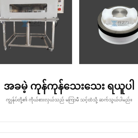
အခမဲ့ ကုန်ကုန်သေးသေး ရယူပါ
ကျွန်ုပ်တို့၏ ကိုယ်စားလှယ်သည် မကြာမီ သင့်ထံသို့ ဆက်သွယ်ပါမည်။