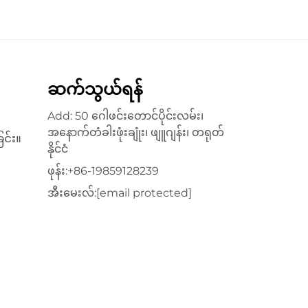
ဆက်သွယ်ရန်
Add: 50 ဂေါဖင်းတောင်ပိုင်းလမ်း၊
အနောက်တံခါးဖုံးချုံး၊ ဖျူဂျန်း၊ တရုတ်
င်း။
နိုင်ငံ
ဖုန်း:
+86-19859128239
အီးမေးလ်:
[email protected]