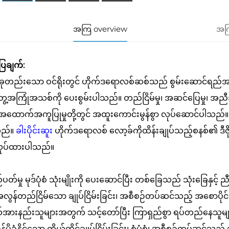
အကြ overview
အကြ
ပြချက်:
ခုတည်းသော ဝင်ရိုးတွင် ဟိုက်ဒရောလစ်ဆစ်သည် စွမ်းဆောင်ရည်အ
့အကြုံအသစ်ကို ပေးစွမ်းပါသည်။ တည်ငြိမ်မှု၊ အဆင်ပြေမှု၊ အညီအညွ
အထောက်အကူပြုမှုတို့တွင် အထူးကောင်းမွန်စွာ လုပ်ဆောင်ပါသည်။ 
ည်။
ခါးပိုင်းဆူး
ဟိုက်ဒရောလစ် လော့ခ်ကိုထိန်းချုပ်သည့်စနစ်၏ ဒီဇို
လုပ်ထားပါသည်။
တ်မှု မုဒ်ပုံစံ သုံးမျိုးကို ပေးဆောင်ပြီး တစ်ခြေသည် သုံးခြေနှင့် 
လွန်တည်ငြိမ်သော ချုပ်ငြိမ်းခြင်း၊ အစီစဉ်တပ်ဆင်သည့် အစောပိုင်းတ
ယ်အားနည်းသူများအတွက် သင့်တော်ပြီး ကြာရှည်စွာ ရပ်တည်နေသ
န်ပိုခံနိုင်သော ကိုယ်တိုင်ချုပ်ငြိမ်းခြင်း၊ စံပုံစံ၊ အစီစဉ်တပ်ဆင်သည