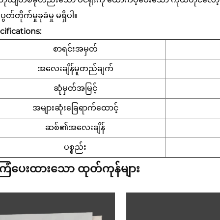
ပွတ်တိုက်မှုခုခံမှု မရှိပါ။
ifications:
စာရင်းအမှတ်
အလေးချိန်မူတည်ချက်
ဆုံမှတ်အမြင့်
အများဆုံးခြေရာက်ထောင့်
ဆစ်၏အလေးချိန်
ပစ္စည်း
ြံပေးထားသော ထုတ်ကုန်များ