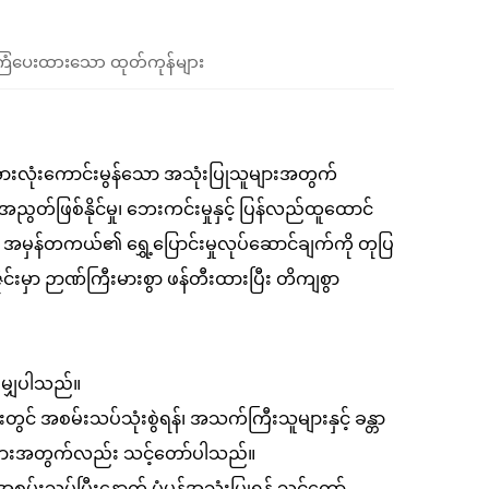
ံပေးထားသော ထုတ်ကုန်များ
ားလုံးကောင်းမွန်သော အသုံးပြုသူများအတွက်
တ်ဖြစ်နိုင်မှု၊ ဘေးကင်းမှုနှင့် ပြန်လည်ထူထောင်
အမှန်တကယ်၏ ရွှေ့ပြောင်းမှုလုပ်ဆောင်ချက်ကို တုပြ
င်းမှာ ဉာဏ်ကြီးမားစွာ ဖန်တီးထားပြီး တိကျစွာ
ညီမျှပါသည်။
ွင် အစမ်းသပ်သုံးစွဲရန်၊ အသက်ကြီးသူများနှင့် ခန္တာ
ူများအတွက်လည်း သင့်တော်ပါသည်။
့် အစမ်းသပ်ပြီးနောက် ပုံမှန်အသုံးပြုရန် သင့်တော်