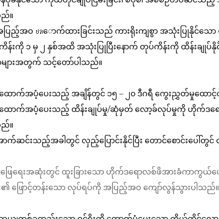
ည်။
အပြည့်အဝ ปลောက်ထားခြင်းသည် ကားရိုးကျစွာ အသုံးပြုနိုင်သေ
ကိန်းကို ၁ မှ ၂ နှစ်အထိ အသုံးပြုပြီးနောက် တုပ်ကိန်းကို ထိန်းချုပ
ာများအတွက် သင့်တော်ပါသည်။
ောက်အပံ့ပေးသည့် အချိန်တွင် ၁၅ – ၂၀ ဒီဂရီ ကွေးညွှတ်မှုထောင့်တွ
ောက်အပံ့ပေးသည့် ထိန်းချုပ်မှု/ဆုံမှတ် လော့ခ်လုပ်မှုကို ဟိုက်ဒ
ည်။
ာက်ဆင်းသည့်အခါတွင် လှည့်ပြောင်းနိုင်ပြီး တောင်စောင်းပေါ်တွင်
ာ့ဖြေရေးအဆုံးတွင် ထူးခြားသော ဟိုက်ဒရောလစ်ဖိအားခံကာကွယ်ပ
်း၏ ဖြောင့်တန်းသော လုပ်ရပ်ကို အပြည့်အဝ ကျော်လွန်သွားပါသည်။
ယျတစ်ခုတည်းသော ဝင်ရိုးကို ထောက်ပံ့ပေးသော ကိုယ်တိုင်လော့ခ်လု