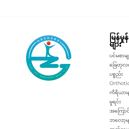
မြန်မှု
များ
ပင်မစာမျ
ခြေတုလ
ပစ္စည်း
Orthotic
ကိရိယာမ
မူရင်း
အကြောင
ဘလော့မျ