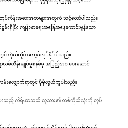
ာ တုပ်ကိန်းအစားအစာများအတွက် သင့်တော်ပါသည်။
်နိုင်စွမ်းရှိပြီး ကျန်းမာရေးအခြေအနေကောင်းမွန်သော
င် ကိုယ်တိုင် လော့ခ်လုပ်နိုင်ပါသည်။
ရောလစ်ထိန်းချုပ်မှုစနစ်မှ အပြည့်အဝ ပေးဆောင်
 လမ်းလျှောက်ရာတွင် ပိုမိုလွယ်ကူပါသည်။
ေးသည့် ကိရိယာသည် လူသား၏ တစ်ကိုယ်လုံးကို တုပ်
ပ်သော ဆုံမှတ်များနှင့် နှိုင်းယှဉ်ပါက ဤဆုံမှတ်